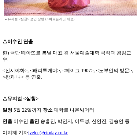
▲뮤지컬 <심청> 공연 장면.(K아트플래닛 제공)
△이수인 연출
현) 극단 떼아뜨르 봄날 대표 겸 서울예술대학 극작과 겸임교
수.
<신시야화>, <해피투게더>, <헤이그 1907>, <노부인의 방문>,
<왕과 나> 등 연출.
△뮤지컬 <심청>
일정
5월 22일까지
장소
대학로 나온씨어터
연출
이수인
출연
송흥진, 박인지, 이두성, 신안진, 김승언 등
이지혜 기자
jyelee@etoday.co.kr