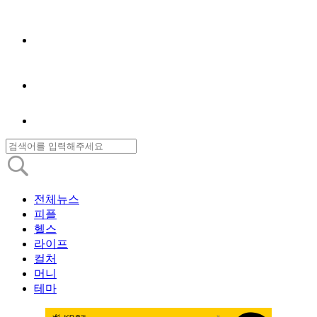
전체뉴스
피플
헬스
라이프
컬처
머니
테마