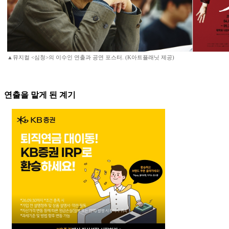
▲뮤지컬 <심청>의 이수인 연출과 공연 포스터. (K아트플래닛 제공)
연출을 맡게 된 계기