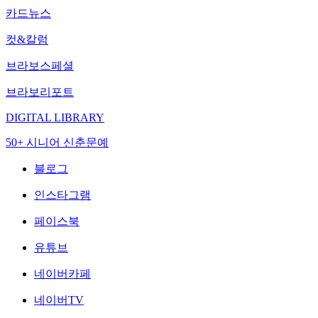
카드뉴스
컷&칼럼
브라보스페셜
브라보리포트
DIGITAL LIBRARY
50+ 시니어 신춘문예
블로그
인스타그램
페이스북
유튜브
네이버카페
네이버TV