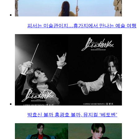
피서는 미술관이지…휴가지에서 만나는 예술 여행
박효신 볼까 홍광호 볼까, 뮤지컬 ‘베토벤’