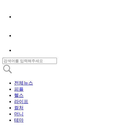
전체뉴스
피플
헬스
라이프
컬처
머니
테마