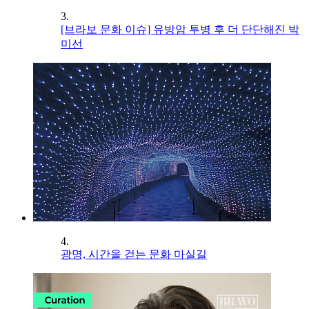
3.
[브라보 문화 이슈] 유방암 투병 후 더 단단해진 박
미선
4.
광명, 시간을 걷는 문화 마실길