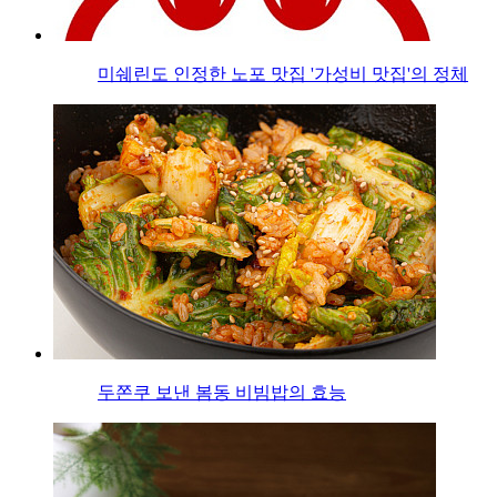
미쉐린도 인정한 노포 맛집 '가성비 맛집'의 정체
두쫀쿠 보낸 봄동 비빔밥의 효능