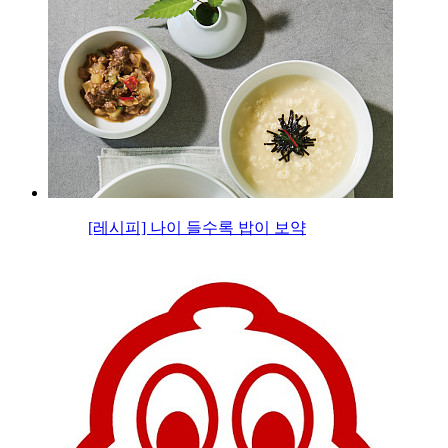
[레시피] 나이 들수록 밥이 보약