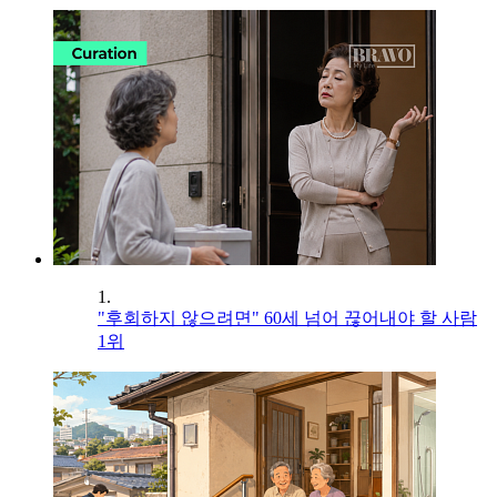
1.
"후회하지 않으려면" 60세 넘어 끊어내야 할 사람
1위