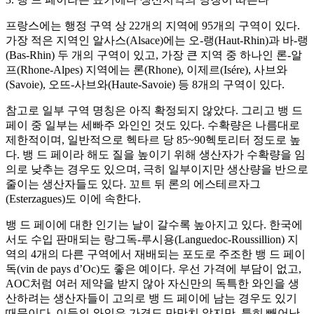
프랑스에는 행정 구역 상 22개의 지역에 95개의 구역이 있다.
가장 적은 지역인 알사스(Alsace)에는 오-랭(Haut-Rhin)과 바-랭
(Bas-Rhin) 두 개의 구역이 있고, 가장 큰 지역 중 하나인 론-알
프(Rhone-Alpes) 지역에는 론(Rhone), 이제르(Isére), 사브와
(Savoie), 오뜨-사브와(Haute-Savoie) 등 8개의 구역이 있다.
참고로 일부 구역 명칭은 아직 확정되지 않았다. 그리고 뱅 드
페이 중 일부는 세빠주 와인인 것도 있다. 수확량은 나름대로
제한적이며, 일반적으로 헥타르 당 85~90헥토리터 정도로 높
다. 뱅 드 페이라 해도 질을 높이기 위해 생산자가 수확량을 임
의로 낮추는 경우도 있으며, 극히 일부이지만 생산량을 반으로
줄이는 생산자들도 있다. 꼬트 뒤 론의 에스테르자그
(Esterzagues)도 이에 속한다.
뱅 드 페이에 대한 인기는 날이 갈수록 높아지고 있다. 한국에
서도 수입 판매되는 랑그독-루시용(Languedoc-Roussillion) 지
역의 4개의 다른 구역에서 재배되는 포도로 주조한 뱅 드 페이
독(vin de pays d’Oc)도 좋은 예이다. 우선 가격에 부담이 없고,
AOC처럼 여러 제약을 받지 않아 자신만의 독특한 와인을 생
산하려는 생산자들이 고의로 뱅 드 페이에 남는 경우도 있기
때문이다. 이들의 와인은 가격도 만만치 않지만, 특히 빼어난