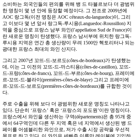
소비하는 외국인들의 편의를 위해 뱅 드 타블르보다 더 광범위
한 명칭이 몇 년 안에 등장할 예정이다. 그 전조로 2009년에
AOC 랑그독(이전 명칭은 AOC céteaux-du-languedoc)이, 그리
고 이보다 몇 년 앞서 랑그독-루시용(Languedoc-Roussillon) 지
역을 중심으로 프랑스 남부 와인(l’appellation Sud de France)이
란 새로운 명칭이 탄생했다. 프랑스 남서부에 위치한 랑그독-
루시용 지역은 연간 총 생산량이 무려 1500만 헥토리터나 되는
광대한 프랑스 최대의 와인 산지다.
그리고 2007년 꼬뜨-드-보르도(côtes-de-bordeaux)가 탄생했는
데, 이는 그 이전의 꼬뜨-드-까스티용(côtes-de-castillon), 꼬뜨-
드-프랑(côtes-de-francs), 꼬뜨-드-부르(côtes-de-bourg), 프레미에
르-꼬뜨-드-블라이(premières-côtes-de-blaye) 그리고 프레미에
르-꼬뜨-드-보르도(premières-côtes-de-bordeaux)를 규합한 것이
다.
주로 수출을 위해 보다 더 광범위한 새로운 명칭도 나타나고
있다. 단순히 ‘프랑스’ 혹은 ‘프랑스의 포도원’이란 명칭이다.
프랑스에서 와인을 생산하는 구역(dèpartements)은 총 95개 중
에서 64구역인데 다른 두 지역 혹은 네 지역에서 생산된 뱅 드
페이를 어셈블리한 와인으로, 저가 수출 시장 공략을 우선적
목표로 하고 있다. 이 와인은 세빠주 이름만 레이블에 기입하