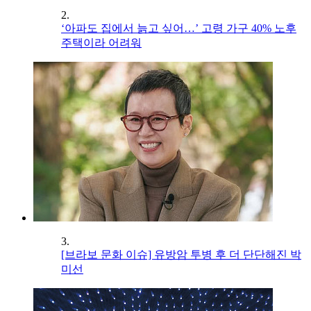
2.
‘아파도 집에서 늙고 싶어…’ 고령 가구 40% 노후
주택이라 어려워
3.
[브라보 문화 이슈] 유방암 투병 후 더 단단해진 박
미선