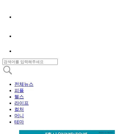
전체뉴스
피플
헬스
라이프
컬처
머니
테마