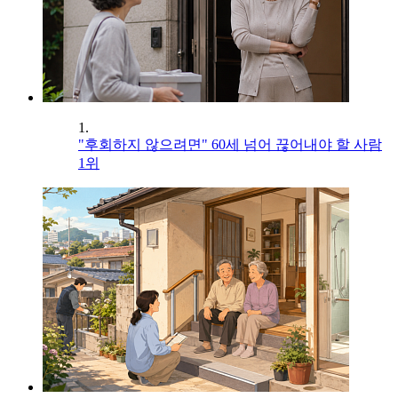
1.
"후회하지 않으려면" 60세 넘어 끊어내야 할 사람
1위