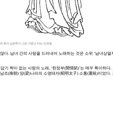
의 화가 상관주가 그린 거문고 타는 도연명.
 않다. 남녀 간의 사랑을 드러내어 노래하는 것은 소위 ‘남녀상
답기 짝이 없는 사랑의 노래, ‘한정부(閒情賦)’는 매우 특이하
남조(南朝) 양(梁)나라의 소명태자(昭明太子) 소통(蕭統)이었다.