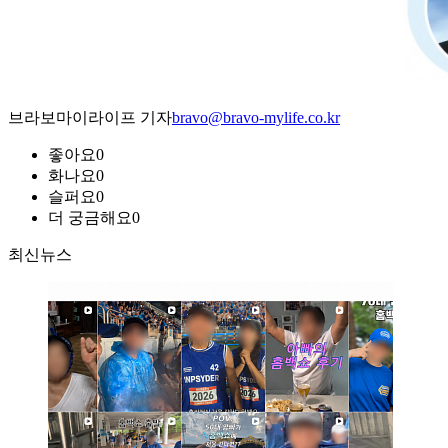
브라보마이라이프 기자
bravo@bravo-mylife.co.kr
좋아요
0
화나요
0
슬퍼요
0
더 궁금해요
0
최신뉴스