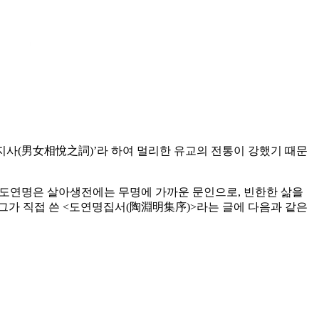
열지사(男女相悅之詞)’라 하여 멀리한 유교의 전통이 강했기 때문
다. 도연명은 살아생전에는 무명에 가까운 문인으로, 빈한한 삶을
 그가 직접 쓴 <도연명집서(陶淵明集序)>라는 글에 다음과 같은