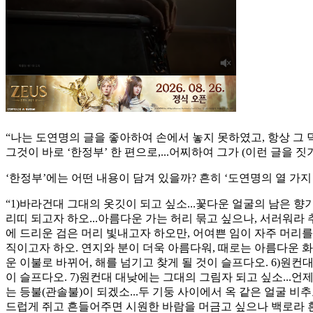
“나는 도연명의 글을 좋아하여 손에서 놓지 못하였고, 항상 그 
그것이 바로 ‘한정부’ 한 편으로,...어찌하여 그가 (이런 글을 
‘한정부’에는 어떤 내용이 담겨 있을까? 흔히 ‘도연명의 열 가지
“1)바라건대 그대의 옷깃이 되고 싶소...꽃다운 얼굴의 남은 
리띠 되고자 하오...아름다운 가는 허리 묶고 싶으나, 서러워라
에 드리운 검은 머리 빛내고자 하오만, 어여쁜 임이 자주 머리를 
직이고자 하오. 연지와 분이 더욱 아름다워, 때로는 아름다운 화
운 이불로 바뀌어, 해를 넘기고 찾게 될 것이 슬프다오. 6)원
이 슬프다오. 7)원컨대 대낮에는 그대의 그림자 되고 싶소...언
는 등불(관솔불)이 되겠소...두 기둥 사이에서 옥 같은 얼굴 비
드럽게 쥐고 흔들어주면 시원한 바람을 머금고 싶으나 백로라 흰