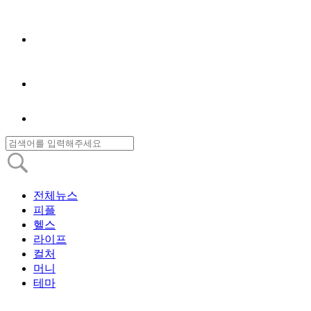
전체뉴스
피플
헬스
라이프
컬처
머니
테마