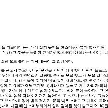
덕을 떠올리며 동시대에 살지 못함을 한스러워하였다[恨不同時]...
짓기 위해) 그 붓끝을 놀려야 했던가?[搖其筆端] 애석하구나! 이는 
 소원’으로 불리는 다음 내용이 그 압권이다.
향기를 품고자 하오나, 비단 옷깃을 저녁이 되어 벗어버림이 슬프고,
 추위와 더위의 변덕스런 날씨에, 수시로 옷을 벗고 새 옷을 갈아입
감으시니, 맑은 물에 씻기어 버릴 것이 서럽다오. 4)바라건대 눈썹
장에 지워질까 애달프다오. 5)바라건대 왕골로 만든 자리가 되려 
컨대 명주가 될 테니 신으로 삼아주오...고운 발에 붙어 돌아다니
제나 임의 몸을 따라 여기저기 쫓아다니고 싶으나 높은 나무 그늘이
추고 싶소만, 태양이 빛을 펼치면, 문득 빛은 스러지고 밝음이 묻혀
서리 내릴 때면 소매부리에서 멀리 떨어질 것이 슬프다오. 10)