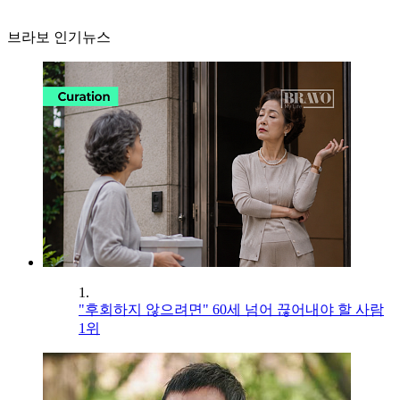
브라보 인기뉴스
1.
"후회하지 않으려면" 60세 넘어 끊어내야 할 사람
1위