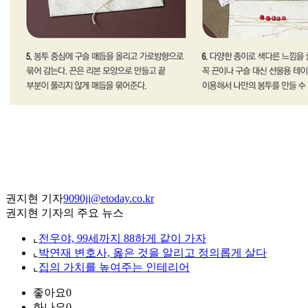
권지현 기자
9090ji@etoday.co.kr
권지현 기자의 주요 뉴스
⌞
전우야, 99세까지 88하게 같이 가자
⌞
박연재 변호사, 옳은 것을 알리고 정의롭게 살다
⌞
집의 가치를 높여주는 인테리어
좋아요
0
화나요
0