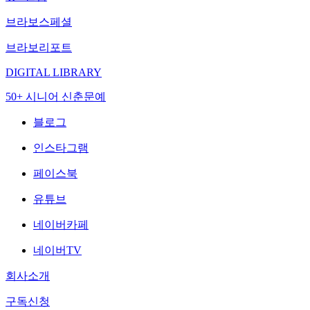
브라보스페셜
브라보리포트
DIGITAL LIBRARY
50+ 시니어 신춘문예
블로그
인스타그램
페이스북
유튜브
네이버카페
네이버TV
회사소개
구독신청