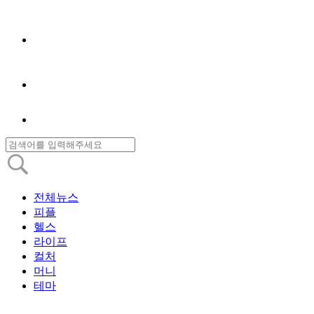
전체뉴스
피플
헬스
라이프
컬처
머니
테마