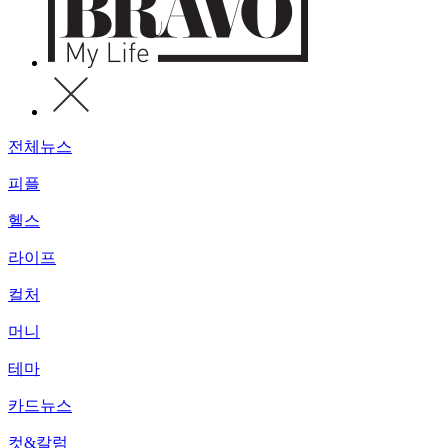
전체뉴스
피플
헬스
라이프
컬처
머니
테마
카드뉴스
컷&칼럼