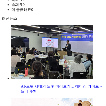
슬퍼요
0
더 궁금해요
0
최신뉴스
AI·로봇 시대의 노후 미리보기… 에이징 라이프 시
뮬레이션