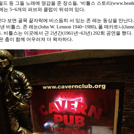
리 필드 등 그들 노래에 영감을 준 장소들, ‘비틀스 스토리(www.beat
골목에는 5~6개의 퍼브와 클럽이 뒤섞여 있다.
면 골목 끝자락에 비스듬히 서 있는 존 레논 동상을 만난다. 비틀스가
(John W. Lennon 1940~1980), 폴 매카트니(James Paul M
rkey 1940~) 등. 비틀스는 이곳에서 근 2년간(1961년~63년) 292
은 춤이 함께 어우러져 더 왁자하다.