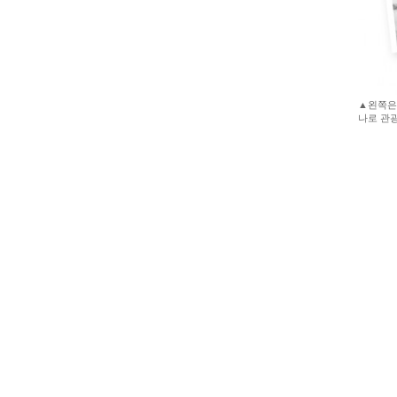
▲왼쪽은
나로 관