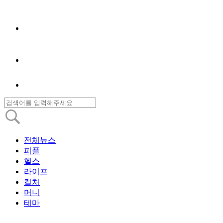
전체뉴스
피플
헬스
라이프
컬처
머니
테마