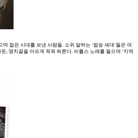
으며 젊은 시대를 보낸 사람들. 소위 말하는 ‘팝송 세대’들은 여
듯, 명치끝을 아프게 꼭꼭 찌른다. 비틀스 노래를 들으며 ‘지역