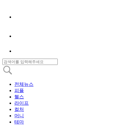
전체뉴스
피플
헬스
라이프
컬처
머니
테마