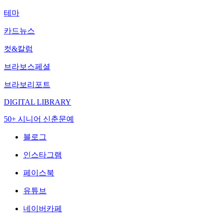
테마
카드뉴스
컷&칼럼
브라보스페셜
브라보리포트
DIGITAL LIBRARY
50+ 시니어 신춘문예
블로그
인스타그램
페이스북
유튜브
네이버카페