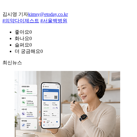
김시영 기자
kimsy@etoday.co.kr
#의약다이제스트
#서울백병원
좋아요
0
화나요
0
슬퍼요
0
더 궁금해요
0
최신뉴스