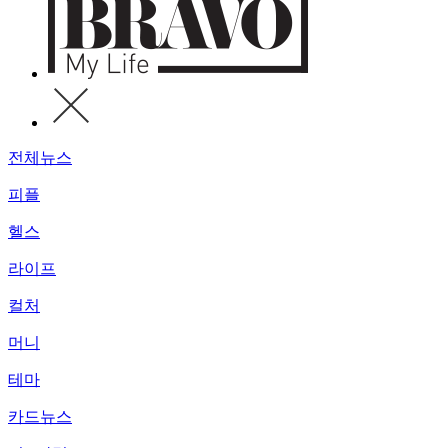
전체뉴스
피플
헬스
라이프
컬처
머니
테마
카드뉴스