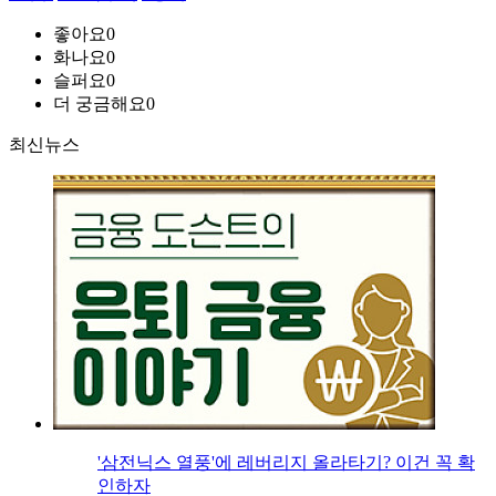
좋아요
0
화나요
0
슬퍼요
0
더 궁금해요
0
최신뉴스
'삼전닉스 열풍'에 레버리지 올라타기? 이건 꼭 확
인하자