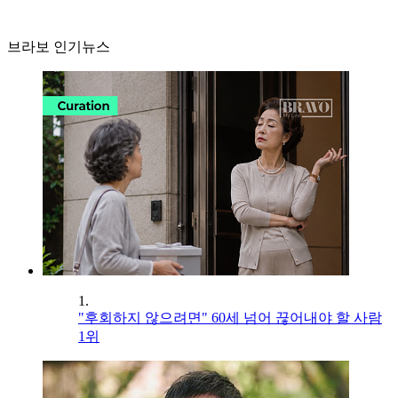
브라보 인기뉴스
1.
"후회하지 않으려면" 60세 넘어 끊어내야 할 사람
1위