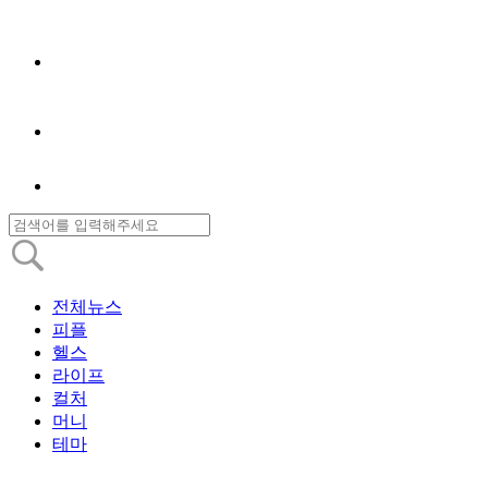
전체뉴스
피플
헬스
라이프
컬처
머니
테마