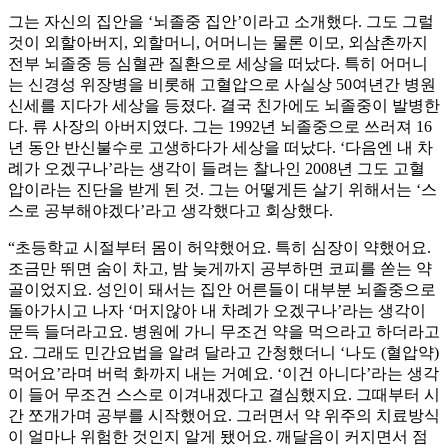
그는 자신의 집안을 ‘뇌졸중 집안’이라고 소개했다. 그도 그럴
것이 외할아버지, 외할머니, 어머니는 물론 이모, 외삼촌까지
전부 뇌졸중 등 심혈관 질환으로 세상을 떠났다. 특히 어머니
는 신경성 위장병을 비롯해 고혈압으로 사실상 50여년간 병원
신세를 지다가 세상을 등졌다. 결국 친가에도 뇌졸중이 발병한
다. 류 사장의 아버지였다. 그는 1992년 뇌졸중으로 쓰러져 16
년 동안 반신불수로 고생하다가 세상을 떠났다. ‘다음엔 내 차
례가 오겠구나’라는 생각이 들려는 찰나인 2008년 그도 고혈
압이라는 진단을 받게 된 것. 그는 어떻게든 살기 위해서는 ‘스
스로 공부해야겠다’라고 생각했다고 회상했다.
“초등학교 시절부터 몸이 허약했어요. 특히 심장이 약했어요.
조금만 뛰면 숨이 차고, 밤 늦게까지 공부하면 코피를 쏟는 약
골이었지요. 성인이 돼서는 집안 어른들이 대부분 뇌졸중으로
돌아가시고 나자 ‘머지않아 내 차례가 오겠구나’라는 생각이
문득 들더라고요. 병원에 가니 무조건 약을 먹으라고 하더라고
요. 그래도 민간요법을 알려 달라고 간청했더니 ‘나도 (혈압약)
먹어요’라며 버럭 화까지 내는 거예요. ‘이건 아니다’라는 생각
이 들어 무조건 스스로 이겨내겠다고 결심했지요. 그때부터 시
간 쪼개가며 공부를 시작했어요. 그러면서 약 위주의 치료방식
이 얼마나 위험한 것인지 알게 됐어요. 깨달음이 커지면서 점