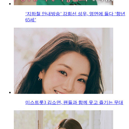
‘지하철 안내방송’ 강희선 성우, 영면에 들다 ‘향년
65세’
미스트롯3 김소연, 팬들과 함께 웃고 즐기는 무대