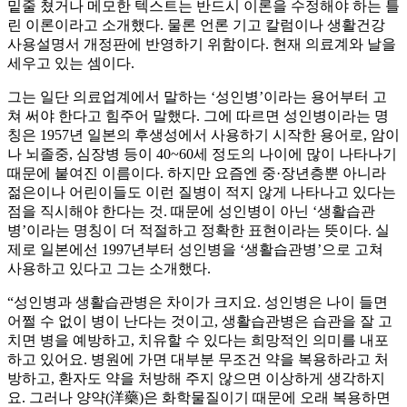
밑줄 쳤거나 메모한 텍스트는 반드시 이론을 수정해야 하는 틀
린 이론이라고 소개했다. 물론 언론 기고 칼럼이나 생활건강
사용설명서 개정판에 반영하기 위함이다. 현재 의료계와 날을
세우고 있는 셈이다.
그는 일단 의료업계에서 말하는 ‘성인병’이라는 용어부터 고
쳐 써야 한다고 힘주어 말했다. 그에 따르면 성인병이라는 명
칭은 1957년 일본의 후생성에서 사용하기 시작한 용어로, 암이
나 뇌졸중, 심장병 등이 40~60세 정도의 나이에 많이 나타나기
때문에 붙여진 이름이다. 하지만 요즘엔 중·장년층뿐 아니라
젊은이나 어린이들도 이런 질병이 적지 않게 나타나고 있다는
점을 직시해야 한다는 것. 때문에 성인병이 아닌 ‘생활습관
병’이라는 명칭이 더 적절하고 정확한 표현이라는 뜻이다. 실
제로 일본에선 1997년부터 성인병을 ‘생활습관병’으로 고쳐
사용하고 있다고 그는 소개했다.
“성인병과 생활습관병은 차이가 크지요. 성인병은 나이 들면
어쩔 수 없이 병이 난다는 것이고, 생활습관병은 습관을 잘 고
치면 병을 예방하고, 치유할 수 있다는 희망적인 의미를 내포
하고 있어요. 병원에 가면 대부분 무조건 약을 복용하라고 처
방하고, 환자도 약을 처방해 주지 않으면 이상하게 생각하지
요. 그러나 양약(洋藥)은 화학물질이기 때문에 오래 복용하면