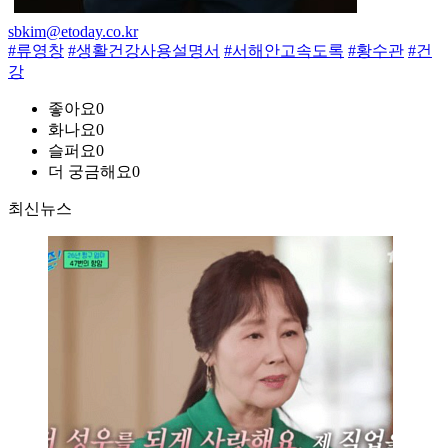
sbkim@etoday.co.kr
#류영창
#생활건강사용설명서
#서해안고속도록
#황수관
#건
강
좋아요
0
화나요
0
슬퍼요
0
더 궁금해요
0
최신뉴스