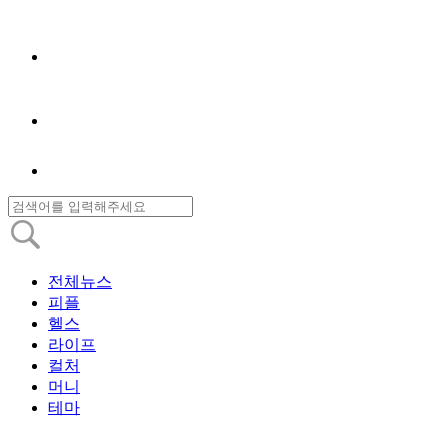
전체뉴스
피플
헬스
라이프
컬처
머니
테마