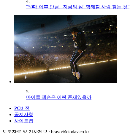
4.
“50대 이후 만남, ‘지금의 삶’ 함께할 사람 찾는 것”
5.
마이클 잭슨은 어떤 존재였을까
PC버전
공지사항
사이트맵
보도자료 및 기사제보 : bravo@etoday.co.kr