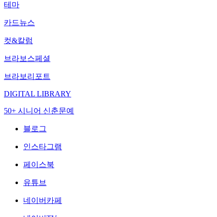
테마
카드뉴스
컷&칼럼
브라보스페셜
브라보리포트
DIGITAL LIBRARY
50+ 시니어 신춘문예
블로그
인스타그램
페이스북
유튜브
네이버카페