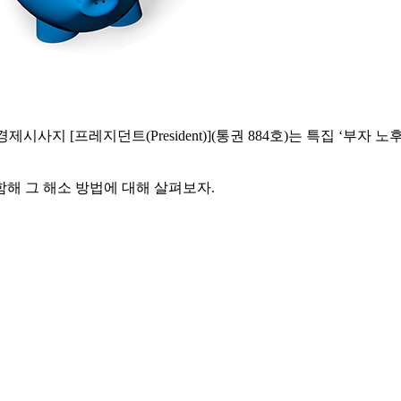
경제시사지 [프레지던트(President)](통권 884호)는 특집 ‘부자
해 그 해소 방법에 대해 살펴보자.