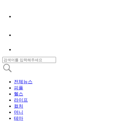
전체뉴스
피플
헬스
라이프
컬처
머니
테마