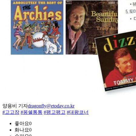
양용비 기자
dragonfly@etoday.co.kr
#고고장
#몽쉘통통
#팽고팽고
#대왕코너
좋아요
0
화나요
0