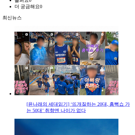
슬퍼요
0
더 궁금해요
0
최신뉴스
[윤나래의 세대읽기] ‘뜨개질하는 20대, 흠뻑쇼 가
는 50대’ 취향엔 나이가 없다