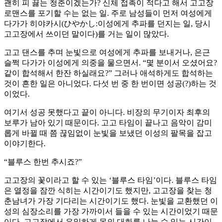
괜히 피 끓는 청춘이겠는가? 신체 접촉이 적다고 해서 고고장
로맨스를 포기할 수는 없는 일. 주로 남성들이 먼저 여성에게
다가가 히야카시(ひやかし:이성에게 추파를 던지는 일, 당시
고고장에서 쓰이던 말이다)를 거는 일이 많았다.
고고 댄스를 추며 눈빛으로 여성에게 추파를 보내거나, 은근
슬쩍 다가가 이성에게 의중을 물으면서. “몇 분이서 오셨어요?
같이 합석해서 한잔 하실래요?” 그러나 애석하게도 합석하는
것이 흔한 일은 아니었다. 다섯 번 중 한 번이면 성공(?)하는 것
이었다.
여기서 성공 못했다고 끝이 아니다. 비장의 무기이자 최후의
보루가 남아 있기 때문이다. 고고 타임이 끝나고 음악이 감미
롭게 바뀔 때 쯤 끊임없이 눈빛을 보냈던 이성의 팔목을 잡고
이야기한다.
“블루스 한번 추시죠?”
고고장의 꽃이라고 할 수 있는 ‘블루스 타임’이다. 블루스 타임
은 열정을 잠깐 식히는 시간이기도 했지만, 고고장을 찾는 청
춘남녀가 가장 기다리는 시간이기도 했다. 눈빛을 교환했던 이
성의 심장소리를 가장 가까이서 들을 수 있는 시간이었기 때문
이다. 고고장에서 유일하게 몸의 대화를 나눌 수 있는 시간이