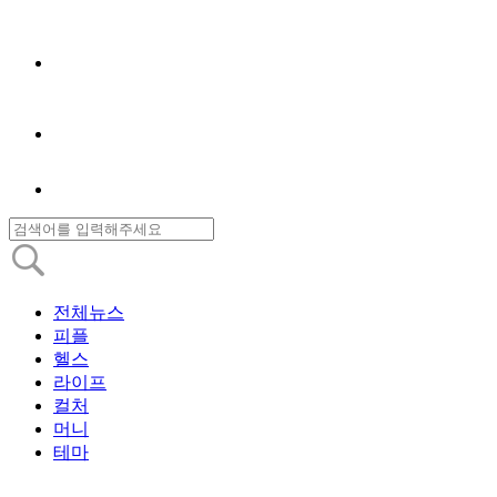
전체뉴스
피플
헬스
라이프
컬처
머니
테마