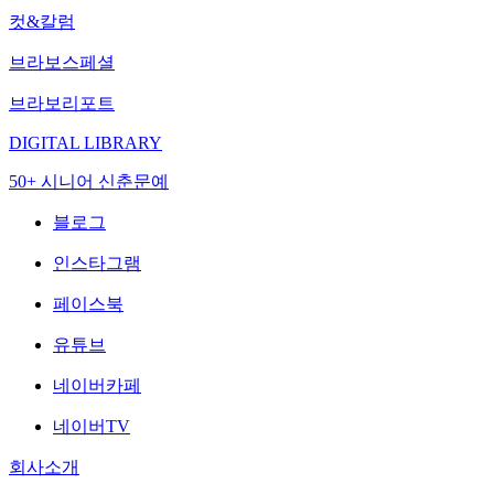
컷&칼럼
브라보스페셜
브라보리포트
DIGITAL LIBRARY
50+ 시니어 신춘문예
블로그
인스타그램
페이스북
유튜브
네이버카페
네이버TV
회사소개