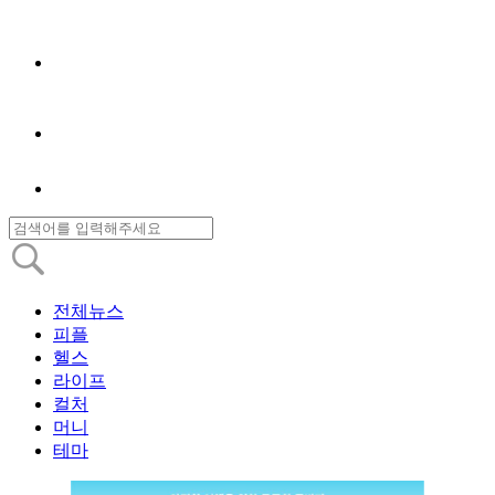
전체뉴스
피플
헬스
라이프
컬처
머니
테마