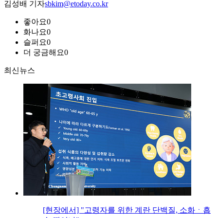
김성배 기자
sbkim@etoday.co.kr
좋아요
0
화나요
0
슬퍼요
0
더 궁금해요
0
최신뉴스
[현장에서] "고령자를 위한 계란 단백질, 소화ㆍ흡