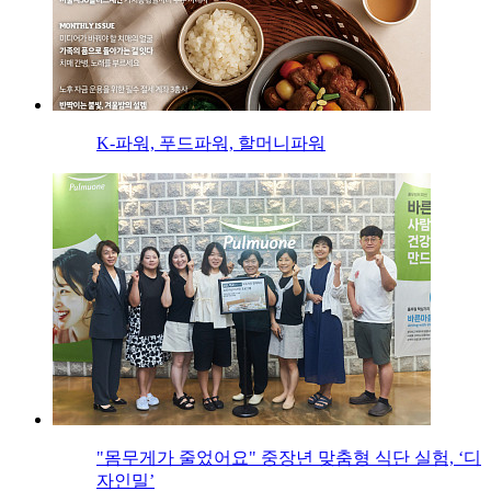
K-파워, 푸드파워, 할머니파워
"몸무게가 줄었어요" 중장년 맞춤형 식단 실험, ‘디
자인밀’