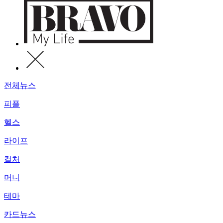
전체뉴스
피플
헬스
라이프
컬처
머니
테마
카드뉴스