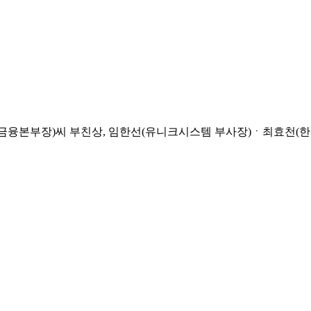
금융본부장)씨 부친상, 임한선(유니크시스템 부사장)ㆍ최효천(한