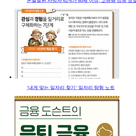
온열질환 사망자 62%가 80세 이상, 고령층 집중 보
‘내게 맞는 일자리 찾기’ 일자리 탐험 노트