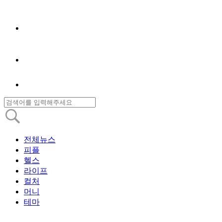
전체뉴스
피플
헬스
라이프
컬처
머니
테마