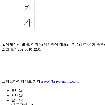
▲이재성씨 별세, 이기풍(키친아이 대표)ㆍ기준(신한은행 중부
28일 오전, 02-3010-2231
브라보마이라이프 기자
bravo@bravo-mylife.co.kr
좋아요
0
화나요
0
슬퍼요
0
더 궁금해요
0