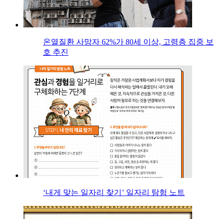
온열질환 사망자 62%가 80세 이상, 고령층 집중 보
호 추진
‘내게 맞는 일자리 찾기’ 일자리 탐험 노트