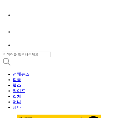
전체뉴스
피플
헬스
라이프
컬처
머니
테마