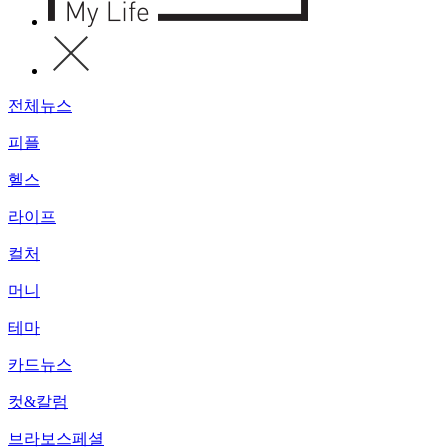
전체뉴스
피플
헬스
라이프
컬처
머니
테마
카드뉴스
컷&칼럼
브라보스페셜