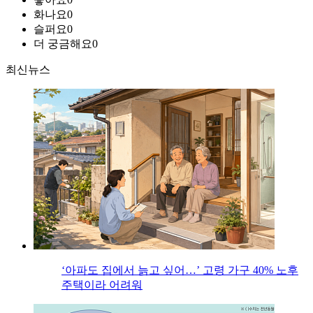
화나요
0
슬퍼요
0
더 궁금해요
0
최신뉴스
‘아파도 집에서 늙고 싶어…’ 고령 가구 40% 노후
주택이라 어려워