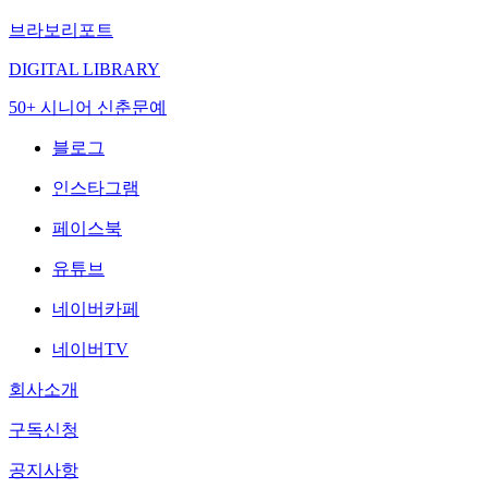
브라보리포트
DIGITAL LIBRARY
50+ 시니어 신춘문예
블로그
인스타그램
페이스북
유튜브
네이버카페
네이버TV
회사소개
구독신청
공지사항