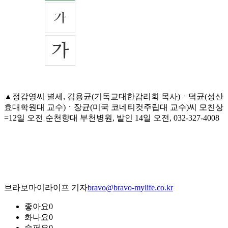
▲정갑영씨 별세, 김용균(기독교대한감리회 목사)ㆍ덕균(성산
효대학원대 교수)ㆍ장균(미국 코네티컷주립대 교수)씨 모친상
=12일 오전 순천향대 부천병원, 발인 14일 오전, 032-327-4008
브라보마이라이프 기자
bravo@bravo-mylife.co.kr
좋아요
0
화나요
0
슬퍼요
0