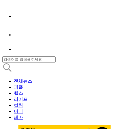
전체뉴스
피플
헬스
라이프
컬처
머니
테마