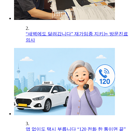
2.
“새벽에도 달려갑니다” 재가임종 지키는 방문진료
의사
3.
앱 없이도 택시 부릅니다 “120 전화 한 통이면 끝”