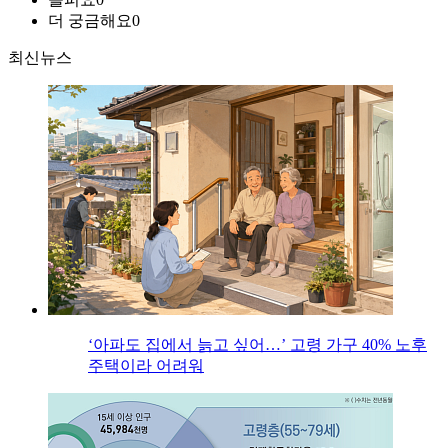
더 궁금해요
0
최신뉴스
‘아파도 집에서 늙고 싶어…’ 고령 가구 40% 노후
주택이라 어려워