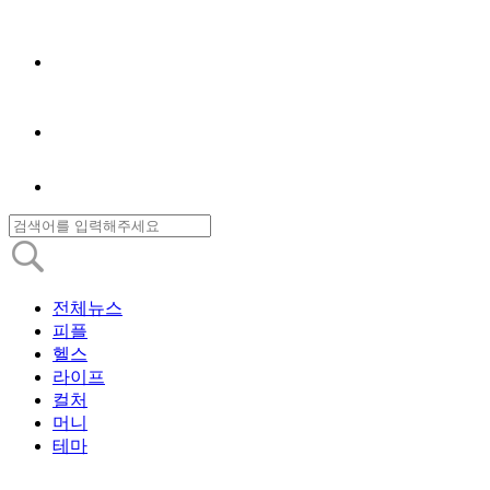
전체뉴스
피플
헬스
라이프
컬처
머니
테마