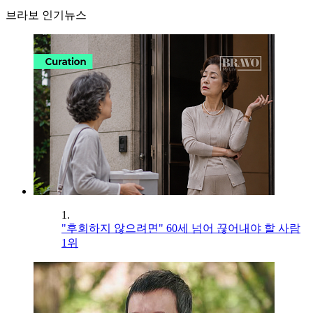
브라보 인기뉴스
1.
"후회하지 않으려면" 60세 넘어 끊어내야 할 사람
1위