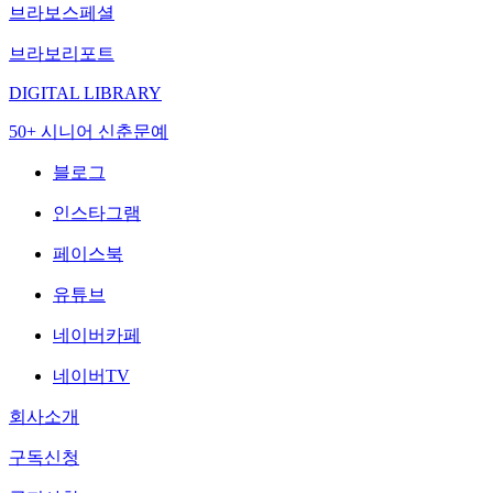
브라보스페셜
브라보리포트
DIGITAL LIBRARY
50+ 시니어 신춘문예
블로그
인스타그램
페이스북
유튜브
네이버카페
네이버TV
회사소개
구독신청