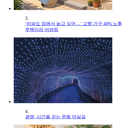
3.
‘아파도 집에서 늙고 싶어…’ 고령 가구 40% 노후
주택이라 어려워
4.
광명, 시간을 걷는 문화 마실길