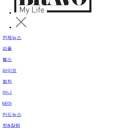
전체뉴스
피플
헬스
라이프
컬처
머니
테마
카드뉴스
컷&칼럼