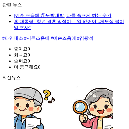
관련 뉴스
[예순 즈음에-①노발대발] 나를 슬프게 하는 순간
李 대통령 "청년 결혼 망설이는 일 없어야...제도상 불이
익 조사"
#파안대소
#서른즈음에
#예순즈음에
#김광석
좋아요
0
화나요
0
슬퍼요
0
더 궁금해요
0
최신뉴스