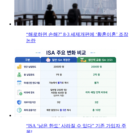
“해로하면 손해?” 8·3 세제개편에 ‘황혼이혼’ 조장
논란
“ISA ‘남은 한도’ 사라질 수 있다” 기존 가입자 주
목!