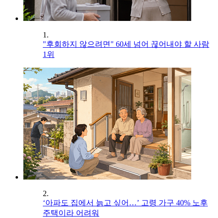
1.
"후회하지 않으려면" 60세 넘어 끊어내야 할 사람
1위
2.
‘아파도 집에서 늙고 싶어…’ 고령 가구 40% 노후
주택이라 어려워