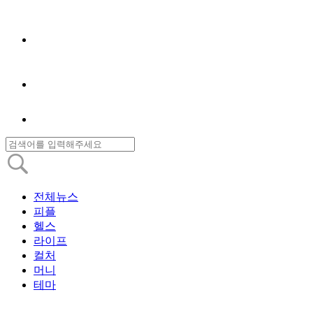
전체뉴스
피플
헬스
라이프
컬처
머니
테마