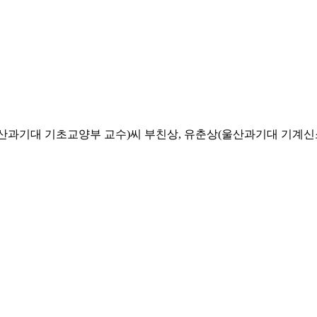
과기대 기초교양부 교수)씨 부친상, 유춘상(울산과기대 기계신소