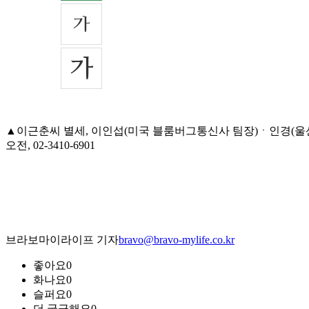
▲이근춘씨 별세, 이인섭(미국 블룸버그통신사 팀장)ㆍ인경(울산
오전, 02-3410-6901
브라보마이라이프 기자
bravo@bravo-mylife.co.kr
좋아요
0
화나요
0
슬퍼요
0
더 궁금해요
0