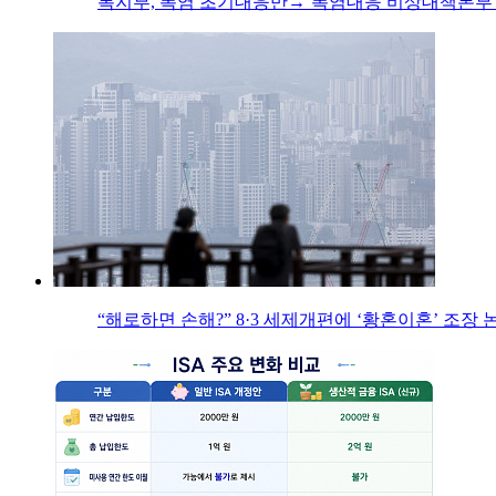
복지부, 폭염 초기대응반→‘폭염대응 비상대책본부’
“해로하면 손해?” 8·3 세제개편에 ‘황혼이혼’ 조장 