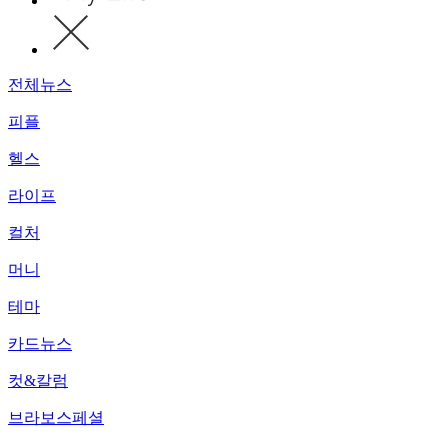
전체뉴스
피플
헬스
라이프
컬처
머니
테마
카드뉴스
컷&칼럼
브라보스페셜