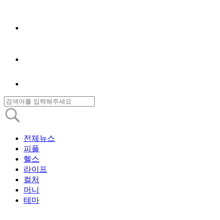
전체뉴스
피플
헬스
라이프
컬처
머니
테마