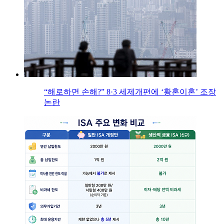
“해로하면 손해?” 8·3 세제개편에 ‘황혼이혼’ 조장
논란