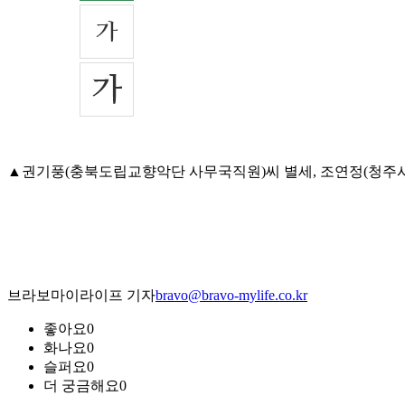
▲권기풍(충북도립교향악단 사무국직원)씨 별세, 조연정(청주시 시설
브라보마이라이프 기자
bravo@bravo-mylife.co.kr
좋아요
0
화나요
0
슬퍼요
0
더 궁금해요
0