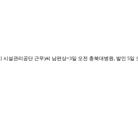
관리공단 근무)씨 남편상=3일 오전 충북대병원, 발인 5일 오전, 0