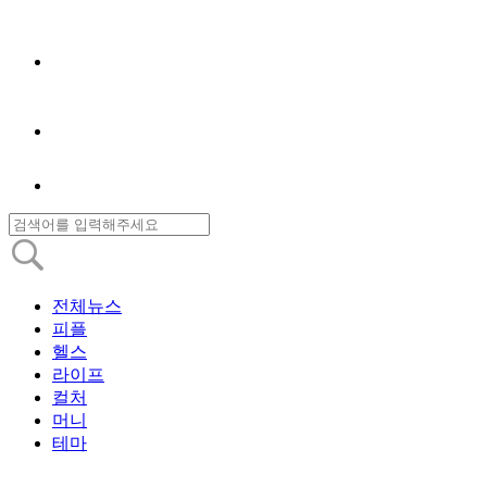
전체뉴스
피플
헬스
라이프
컬처
머니
테마