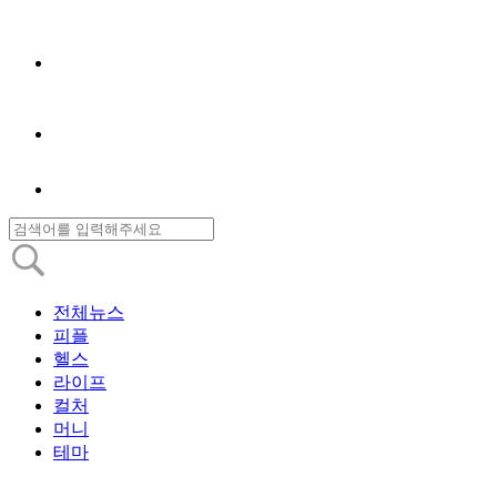
전체뉴스
피플
헬스
라이프
컬처
머니
테마