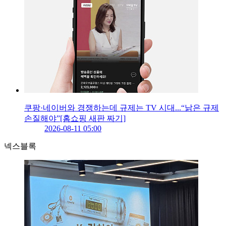
쿠팡·네이버와 경쟁하는데 규제는 TV 시대...“낡은 규제
손질해야”[홈쇼핑 새판 짜기]
2026-08-11 05:00
넥스블록