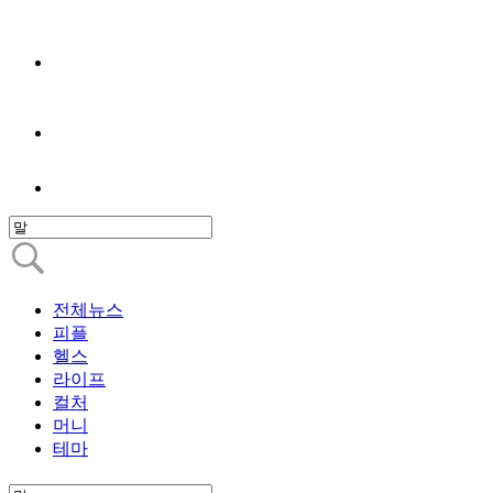
전체뉴스
피플
헬스
라이프
컬처
머니
테마