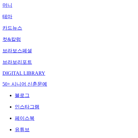
머니
테마
카드뉴스
컷&칼럼
브라보스페셜
브라보리포트
DIGITAL LIBRARY
50+ 시니어 신춘문예
블로그
인스타그램
페이스북
유튜브