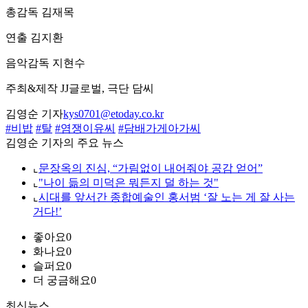
총감독 김재목
연출 김지환
음악감독 지현수
주최&제작 JJ글로벌, 극단 담씨
김영순 기자
kys0701@etoday.co.kr
#비밥
#탈
#염쟁이유씨
#담배가게아가씨
김영순 기자의 주요 뉴스
⌞
문장옥의 진심, “가림없이 내어줘야 공감 얻어”
⌞
"나이 듦의 미덕은 뭐든지 덜 하는 것"
⌞
시대를 앞서간 종합예술인 홍서범 ‘잘 노는 게 잘 사는
거다!’
좋아요
0
화나요
0
슬퍼요
0
더 궁금해요
0
최신뉴스