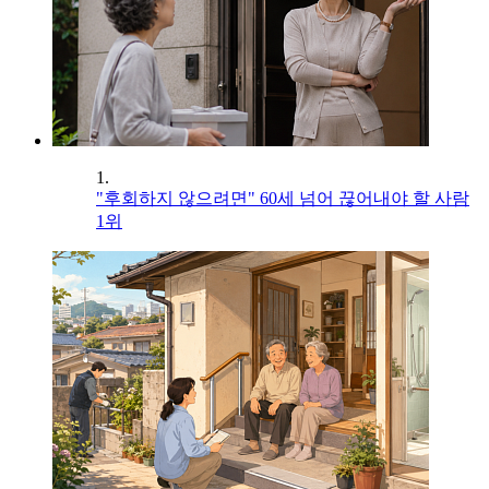
1.
"후회하지 않으려면" 60세 넘어 끊어내야 할 사람
1위