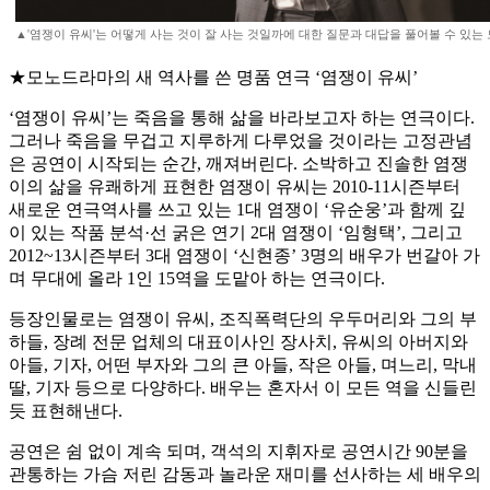
▲'염쟁이 유씨'는 어떻게 사는 것이 잘 사는 것일까에 대한 질문과 대답을 풀어볼 수 있는
★모노드라마의 새 역사를 쓴 명품 연극 ‘염쟁이 유씨’
‘염쟁이 유씨’는 죽음을 통해 삶을 바라보고자 하는 연극이다.
그러나 죽음을 무겁고 지루하게 다루었을 것이라는 고정관념
은 공연이 시작되는 순간, 깨져버린다. 소박하고 진솔한 염쟁
이의 삶을 유쾌하게 표현한 염쟁이 유씨는 2010-11시즌부터
새로운 연극역사를 쓰고 있는 1대 염쟁이 ‘유순웅’과 함께 깊
이 있는 작품 분석·선 굵은 연기 2대 염쟁이 ‘임형택’, 그리고
2012~13시즌부터 3대 염쟁이 ‘신현종’ 3명의 배우가 번갈아 가
며 무대에 올라 1인 15역을 도맡아 하는 연극이다.
등장인물로는 염쟁이 유씨, 조직폭력단의 우두머리와 그의 부
하들, 장례 전문 업체의 대표이사인 장사치, 유씨의 아버지와
아들, 기자, 어떤 부자와 그의 큰 아들, 작은 아들, 며느리, 막내
딸, 기자 등으로 다양하다. 배우는 혼자서 이 모든 역을 신들린
듯 표현해낸다.
공연은 쉼 없이 계속 되며, 객석의 지휘자로 공연시간 90분을
관통하는 가슴 저린 감동과 놀라운 재미를 선사하는 세 배우의