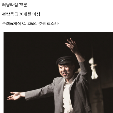
러닝타임 75분
관람등급 36개월 이상
주최&제작 CJ E&M, ㈜페르소나