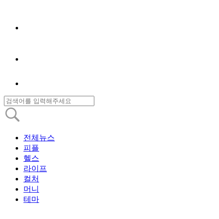
전체뉴스
피플
헬스
라이프
컬처
머니
테마