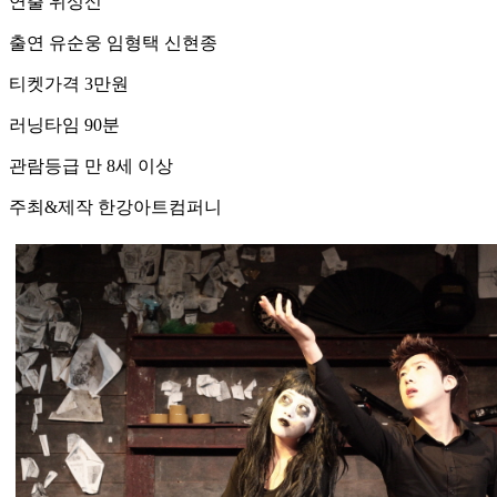
연출 위성신
출연 유순웅 임형택 신현종
티켓가격 3만원
러닝타임 90분
관람등급 만 8세 이상
주최&제작 한강아트컴퍼니