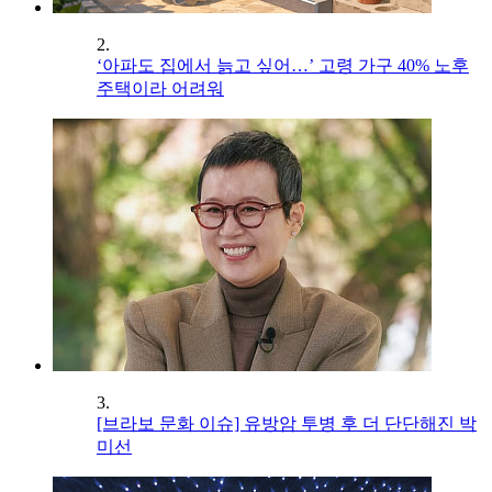
2.
‘아파도 집에서 늙고 싶어…’ 고령 가구 40% 노후
주택이라 어려워
3.
[브라보 문화 이슈] 유방암 투병 후 더 단단해진 박
미선