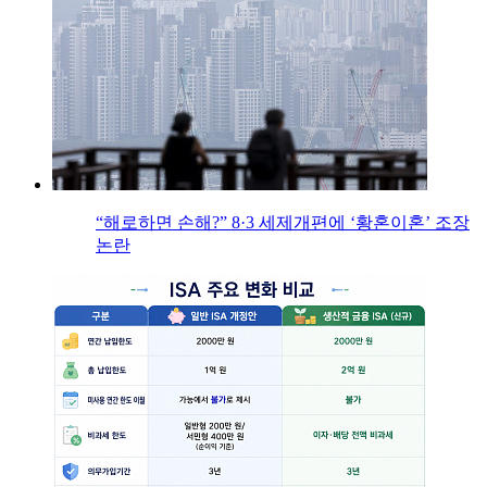
“해로하면 손해?” 8·3 세제개편에 ‘황혼이혼’ 조장
논란