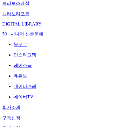
브라보스페셜
브라보리포트
DIGITAL LIBRARY
50+ 시니어 신춘문예
블로그
인스타그램
페이스북
유튜브
네이버카페
네이버TV
회사소개
구독신청