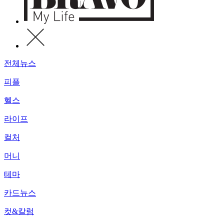
전체뉴스
피플
헬스
라이프
컬처
머니
테마
카드뉴스
컷&칼럼