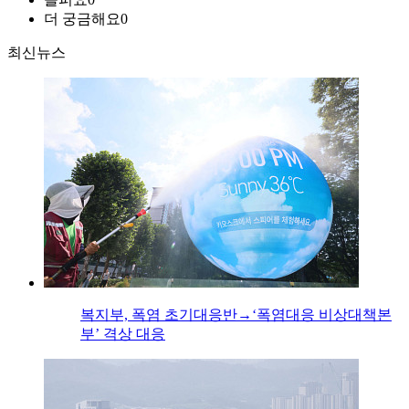
더 궁금해요
0
최신뉴스
복지부, 폭염 초기대응반→‘폭염대응 비상대책본
부’ 격상 대응