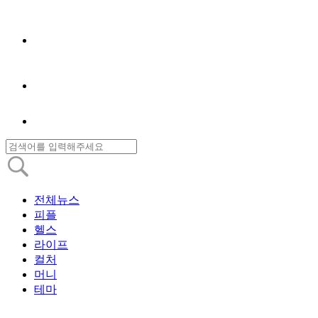
전체뉴스
피플
헬스
라이프
컬처
머니
테마