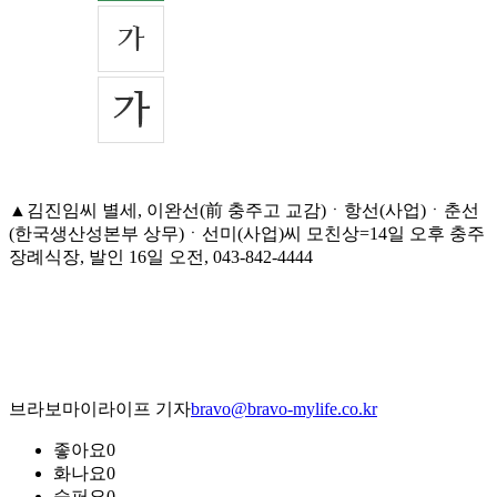
▲김진임씨 별세, 이완선(前 충주고 교감)ㆍ항선(사업)ㆍ춘선
(한국생산성본부 상무)ㆍ선미(사업)씨 모친상=14일 오후 충주
장례식장, 발인 16일 오전, 043-842-4444
브라보마이라이프 기자
bravo@bravo-mylife.co.kr
좋아요
0
화나요
0
슬퍼요
0