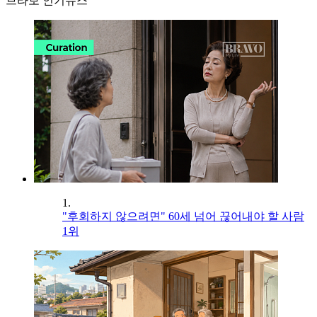
브라보 인기뉴스
1.
"후회하지 않으려면" 60세 넘어 끊어내야 할 사람
1위