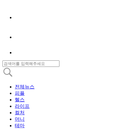
전체뉴스
피플
헬스
라이프
컬처
머니
테마