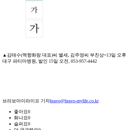
▲김태수(맥향화랑 대표)씨 별세, 김주영씨 부친상=13일 오후
대구 파티마병원, 발인 15일 오전, 053-957-4442
브라보마이라이프 기자
bravo@bravo-mylife.co.kr
좋아요
0
화나요
0
슬퍼요
0
더 궁금해요
0