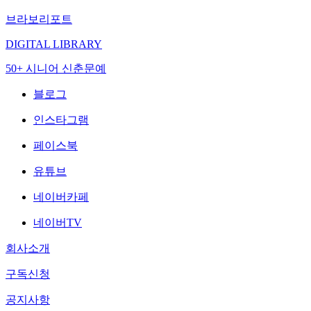
브라보리포트
DIGITAL LIBRARY
50+ 시니어 신춘문예
블로그
인스타그램
페이스북
유튜브
네이버카페
네이버TV
회사소개
구독신청
공지사항