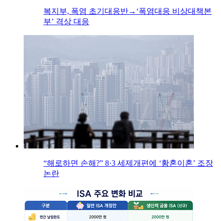
복지부, 폭염 초기대응반→‘폭염대응 비상대책본
부’ 격상 대응
“해로하면 손해?” 8·3 세제개편에 ‘황혼이혼’ 조장
논란