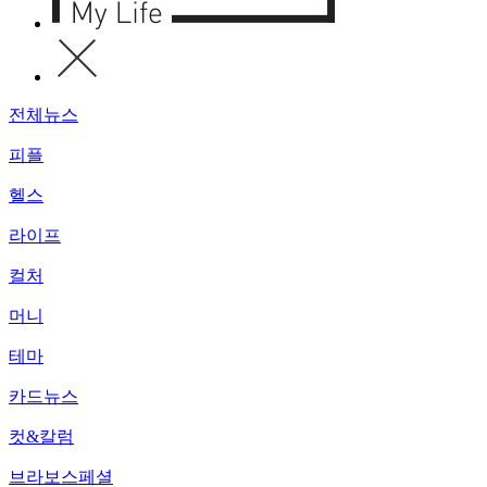
전체뉴스
피플
헬스
라이프
컬처
머니
테마
카드뉴스
컷&칼럼
브라보스페셜