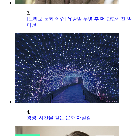
3.
[브라보 문화 이슈] 유방암 투병 후 더 단단해진 박
미선
4.
광명, 시간을 걷는 문화 마실길