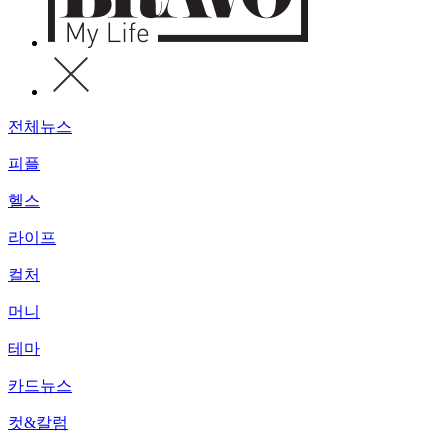
전체뉴스
피플
헬스
라이프
컬처
머니
테마
카드뉴스
컷&칼럼