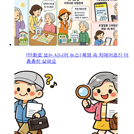
[만화로 보는 시니어 뉴스] 폭염 속 치매어르신 더
촘촘히 살펴요