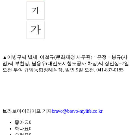
▲이병구씨 별세, 이철규(문화재청 사무관)ㆍ은정ㆍ봉규(사
업)씨 부친상, 남용우(대전도시철도공사 차장)씨 장인상=7일
오전 부여 규암농협장례식장, 발인 9일 오전, 041-837-0185
브라보마이라이프 기자
bravo@bravo-mylife.co.kr
좋아요
0
화나요
0
슬퍼요
0