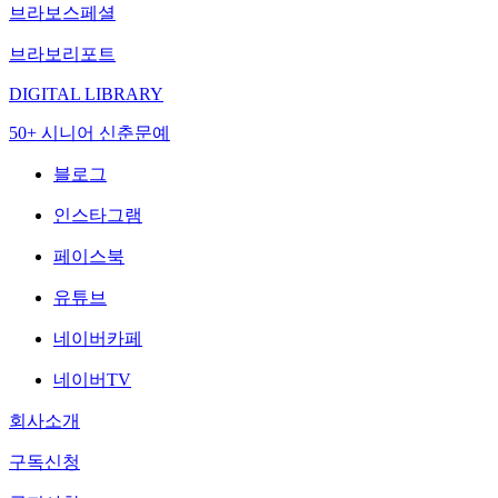
브라보스페셜
브라보리포트
DIGITAL LIBRARY
50+ 시니어 신춘문예
블로그
인스타그램
페이스북
유튜브
네이버카페
네이버TV
회사소개
구독신청