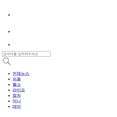
전체뉴스
피플
헬스
라이프
컬처
머니
테마