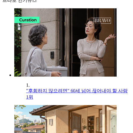
브라보 인기뉴스
1.
"후회하지 않으려면" 60세 넘어 끊어내야 할 사람
1위