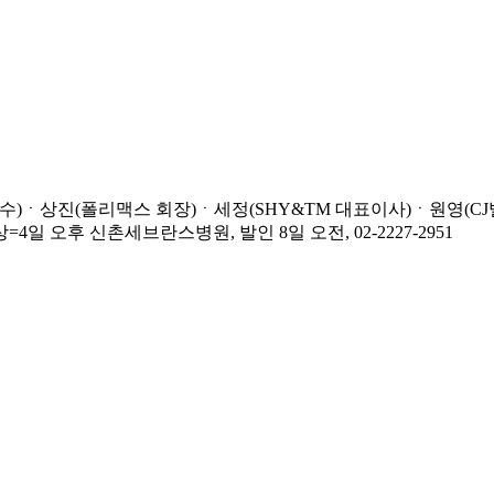
교수)ㆍ상진(폴리맥스 회장)ㆍ세정(SHY&TM 대표이사)ㆍ원영(
일 오후 신촌세브란스병원, 발인 8일 오전, 02-2227-2951