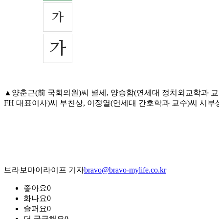
▲양춘근(前 국회의원)씨 별세, 양승함(연세대 정치외교학과 
FH 대표이사)씨 부친상, 이정열(연세대 간호학과 교수)씨 시부상=4
브라보마이라이프 기자
bravo@bravo-mylife.co.kr
좋아요
0
화나요
0
슬퍼요
0
더 궁금해요
0