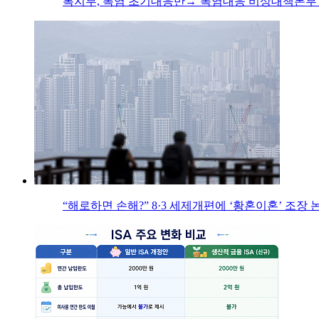
복지부, 폭염 초기대응반→‘폭염대응 비상대책본부’
“해로하면 손해?” 8·3 세제개편에 ‘황혼이혼’ 조장 