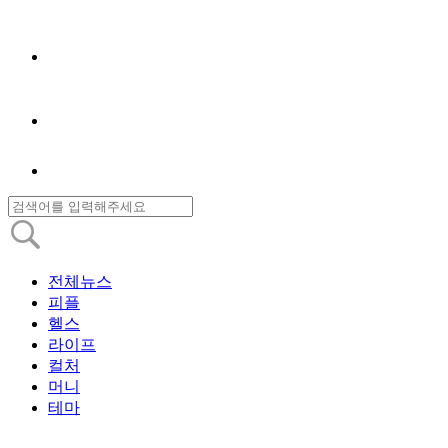
전체뉴스
피플
헬스
라이프
컬처
머니
테마