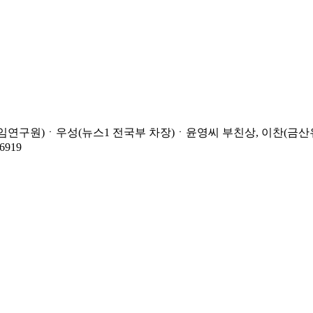
연구원)ㆍ우성(뉴스1 전국부 차장)ㆍ윤영씨 부친상, 이찬(금산유
919