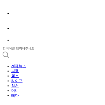
전체뉴스
피플
헬스
라이프
컬처
머니
테마