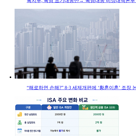
복지부, 폭염 초기대응반→‘폭염대응 비상대책본부’
“해로하면 손해?” 8·3 세제개편에 ‘황혼이혼’ 조장 