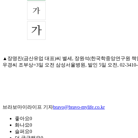
▲장명진(금산유업 대표)씨 별세, 장원석(한국학중앙연구원 책임
우경씨 조부상=3일 오전 삼성서울병원, 발인 5일 오전, 02-3410-6
브라보마이라이프 기자
bravo@bravo-mylife.co.kr
좋아요
0
화나요
0
슬퍼요
0
더 궁금해요
0