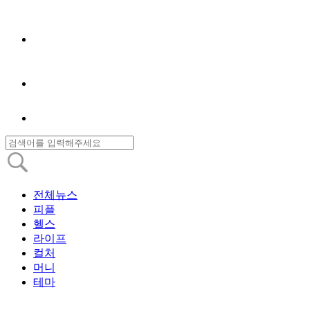
전체뉴스
피플
헬스
라이프
컬처
머니
테마