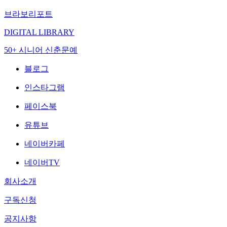
브라보리포트
DIGITAL LIBRARY
50+ 시니어 신춘문예
블로그
인스타그램
페이스북
유튜브
네이버카페
네이버TV
회사소개
구독신청
공지사항