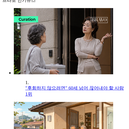
브라보 인기뉴스
1.
"후회하지 않으려면" 60세 넘어 끊어내야 할 사람
1위