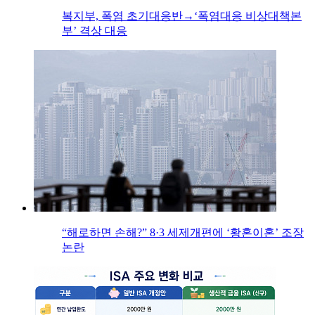
복지부, 폭염 초기대응반→‘폭염대응 비상대책본
부’ 격상 대응
“해로하면 손해?” 8·3 세제개편에 ‘황혼이혼’ 조장
논란