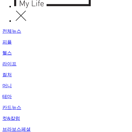
전체뉴스
피플
헬스
라이프
컬처
머니
테마
카드뉴스
컷&칼럼
브라보스페셜