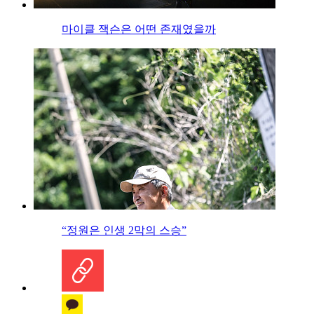
마이클 잭슨은 어떤 존재였을까
“정원은 인생 2막의 스승”