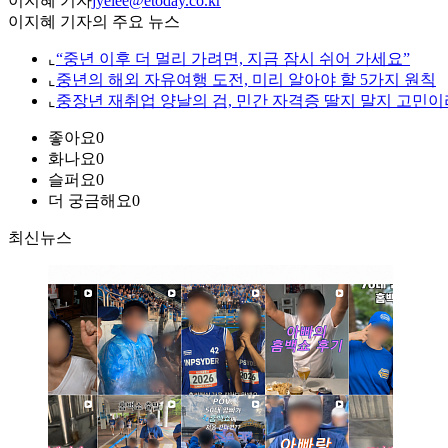
이지혜 기자
jyelee@etoday.co.kr
이지혜 기자의 주요 뉴스
⌞
“중년 이후 더 멀리 가려면, 지금 잠시 쉬어 가세요”
⌞
중년의 해외 자유여행 도전, 미리 알아야 할 5가지 원칙
⌞
중장년 재취업 양날의 검, 민간 자격증 딸지 말지 고민이
좋아요
0
화나요
0
슬퍼요
0
더 궁금해요
0
최신뉴스