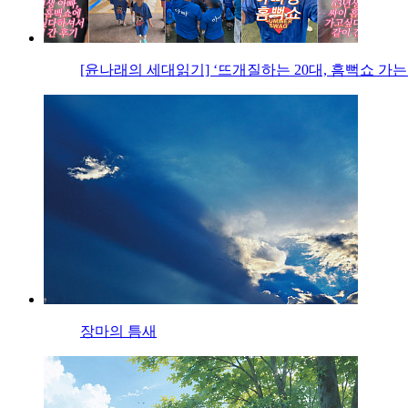
[윤나래의 세대읽기] ‘뜨개질하는 20대, 흠뻑쇼 가는
장마의 틈새