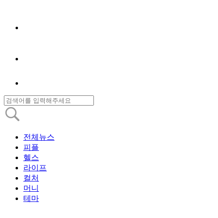
전체뉴스
피플
헬스
라이프
컬처
머니
테마