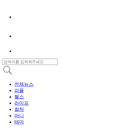
전체뉴스
피플
헬스
라이프
컬처
머니
테마