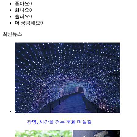
좋아요
0
화나요
0
슬퍼요
0
더 궁금해요
0
최신뉴스
광명, 시간을 걷는 문화 마실길