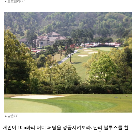
▲오크밸리CC
▲남촌CC
애인이 10m짜리 버디 퍼팅을 성공시켜보라. 난리 블루스를 친