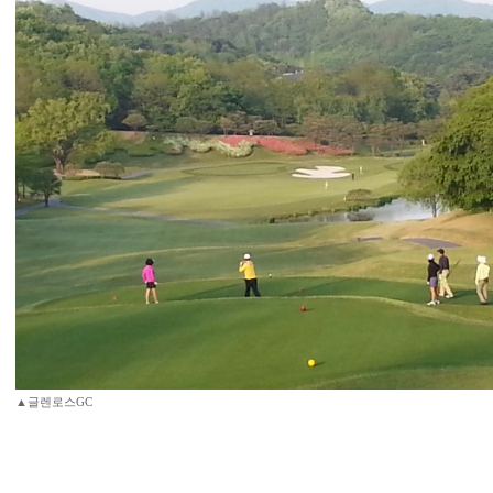
▲글렌로스GC