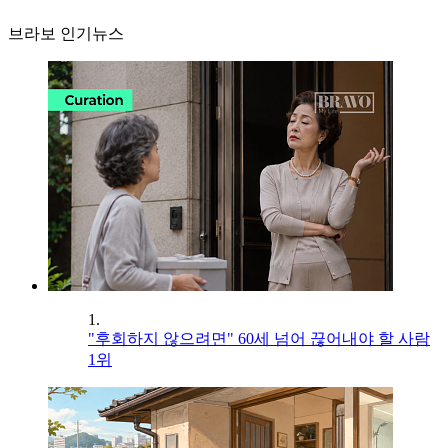
브라보 인기뉴스
1.
"후회하지 않으려면" 60세 넘어 끊어내야 할 사람
1위