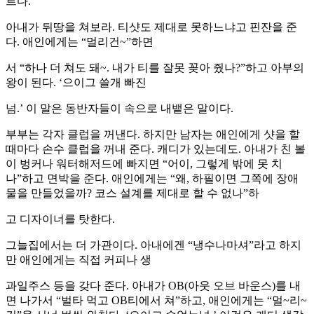
르다.
아내가 뒤땅을 쳐보라. 티샷도 제대로 못하느냐고 핀잔을 준
다. 애인에게는 “멀리건~”하면
서 “하나 더 쳐도 돼~. 내가 티를 잘못 꽂아 줬나?”하고 아부의
왕이 된다. ‘으이그 쓸개 빠진
넘.’ 이 말은 동반자들이 속으로 내뱉은 말이다.
부부는 각자 클럽을 꺼낸다. 하지만 남자는 애인에게 샷을 할
때마다 손수 클럽을 꺼내 준다. 캐디가 있는데도. 아내가 친 볼
이 벙커나 워터해저드에 빠지면 “어이, 그렇게 밖에 못 치
나”하고 면박을 준다. 애인에게는 “왜, 하필이면 그쪽에 장애
물을 만들었을까? 코스 설계를 제대로 할 수 없나”하
고 디자이너를 탓한다.
그늘집에서는 더 가관이다. 아내에겐 “냉수나마셔”라고 하지
만 애인에게는 직접 커피나 생
과일주스 등을 갖다 준다. 아내가 OB(아웃 오브 바운스)를 내
면 나가서 “벌타 먹고 OB티에서 쳐”하고, 애인에게는 “멀~리~