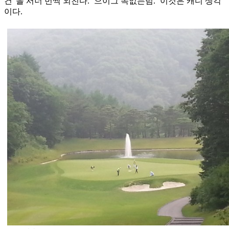
건”을 서너 번씩 외친다. ‘으이그 속없는넘.’ 이것은 캐디 생각
이다.