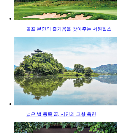
골프 본연의 즐거움을 찾아주는 서원힐스
넓은 벌 동쪽 끝, 시인의 고향 옥천