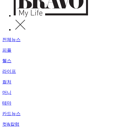
전체뉴스
피플
헬스
라이프
컬처
머니
테마
카드뉴스
컷&칼럼