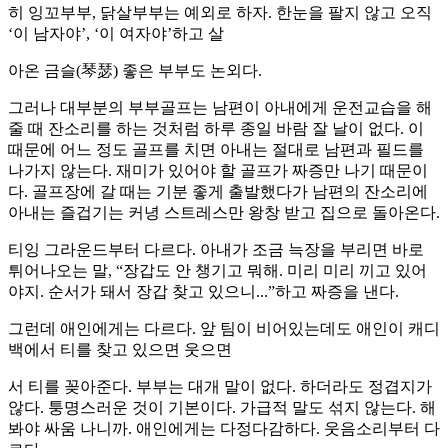
히 잉꼬부부, 닭살부부는 예외로 하자. 한눈을 팔지 않고 오직
‘이 남자야’, ‘이 여자야’하고 살
아온 금슬(琴瑟) 좋은 부부도 논외다.
그러나 대부분의 부부골프는 남편이 아내에게 운전교습을 해
줄 때 잔소리를 하는 것처럼 하루 종일 바람 잘 날이 없다. 이
때문에 어느 정도 골프를 치면 아내는 절대로 남편과 필드를
나가지 않는다. 재미가 있어야 할 골프가 짜증만 나기 때문이
다. 골프장에 갈 때는 기분 좋게 출발했다가 남편의 잔소리에
아내는 즐겁기는 커녕 스트레스만 왕창 받고 집으로 돌아온다.
티잉 그라운드부터 다르다. 아내가 조금 늑장을 부리면 바로
튀어나오는 말, “장갑도 안 챙기고 뭐해. 미리 미리 끼고 있어
야지. 순서가 돼서 장갑 찾고 있으니...”하고 짜증을 낸다.
그런데 애인에게는 다르다. 앞 팀이 비어있는데도 애인이 캐디
백에서 티를 찾고 있으면 웃으면
서 티를 꽂아준다. 부부는 대개 말이 없다. 하더라도 정겹지가
않다. 퉁명스러운 것이 기본이다. 가급적 말도 섞지 않는다. 해
봐야 싸움 나니까. 애인에게는 다정다감하다. 웃음소리부터 다