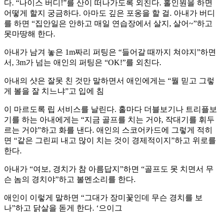
다. “나이스 버디!”를 산이 떠나가도록 외친다. 홀인원을 하면
어떻게 할지 궁금하다. 아마도 깊은 포옹을 할 걸. 아내가 버디
를 하면 “집안일은 안하고 매일 연습장에서 살지, 살어~”하고
못마땅해 한다.
아내가 남겨 놓은 1m짜리 퍼팅은 “들어갈 때까지 쳐야지”하면
서, 3m가 넘는 애인의 퍼팅은 “OK!”를 외친다.
아내의 샷은 잘못 친 것만 말하면서 애인에게는 “뭘 믿고 그렇
게 볼을 잘 치느냐”고 입에 침
이 마르도록 립 서비스를 날린다. 홀마다 더블보기나 트리플보
기를 하는 아내에게는 “지금 골프를 치는 거야, 작대기를 휘두
르는 거야”하고 화를 낸다. 애인의 스코어카드에 그렇게 적히
면 “같은 그린피 내고 많이 치는 것이 경제적이지”하고 위로를
한다.
아내가 “여보, 경치가 참 아름답지”하면 “골프도 못 치면서 무
슨 놈의 경치야”하고 볼멘소리를 한다.
애인이 이렇게 말하면 “그대가 장미꽃인데 무슨 경치를 보
나”하고 닭살을 돋게 한다. ‘으이그