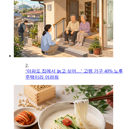
2.
‘아파도 집에서 늙고 싶어…’ 고령 가구 40% 노후
주택이라 어려워