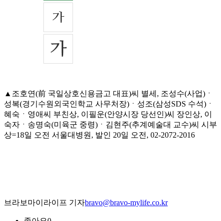
▲조호연(前 국일상호신용금고 대표)씨 별세, 조성수(사업)ㆍ
성복(경기수원외국인학교 사무처장)ㆍ성조(삼성SDS 수석)ㆍ
혜숙ㆍ영애씨 부친상, 이필운(안양시장 당선인)씨 장인상, 이
숙자ㆍ송명숙(미육군 중령)ㆍ김현주(추계예술대 교수)씨 시부
상=18일 오전 서울대병원, 발인 20일 오전, 02-2072-2016
브라보마이라이프 기자
bravo@bravo-mylife.co.kr
좋아요
0