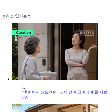
브라보 인기뉴스
1.
"후회하지 않으려면" 60세 넘어 끊어내야 할 사람
1위