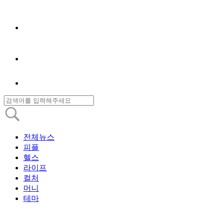
전체뉴스
피플
헬스
라이프
컬처
머니
테마