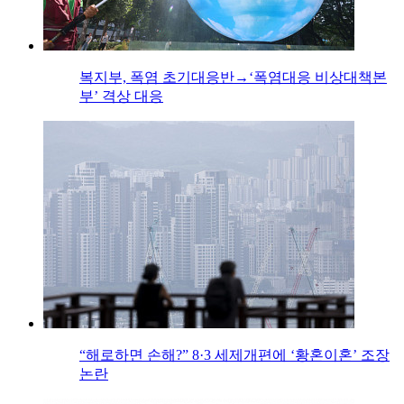
복지부, 폭염 초기대응반→‘폭염대응 비상대책본
부’ 격상 대응
“해로하면 손해?” 8·3 세제개편에 ‘황혼이혼’ 조장
논란