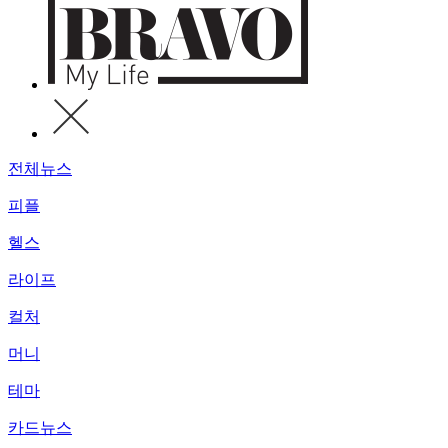
전체뉴스
피플
헬스
라이프
컬처
머니
테마
카드뉴스