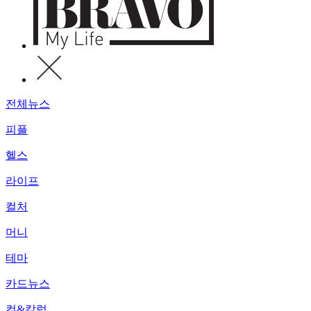
전체뉴스
피플
헬스
라이프
컬처
머니
테마
카드뉴스
컷&칼럼