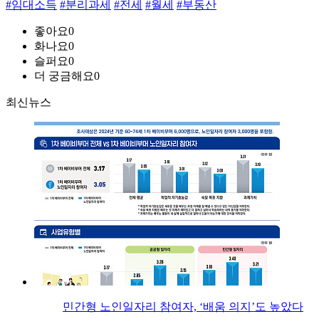
#임대소득
#분리과세
#전세
#월세
#부동산
좋아요
0
화나요
0
슬퍼요
0
더 궁금해요
0
최신뉴스
민간형 노인일자리 참여자, ‘배움 의지’도 높았다