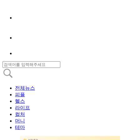
전체뉴스
피플
헬스
라이프
컬처
머니
테마