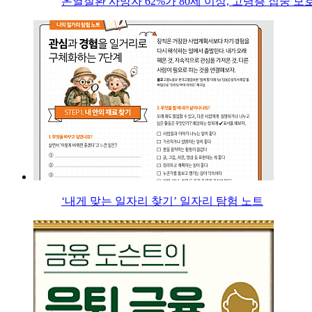
온열질환 사망자 62%가 80세 이상, 고령층 집중 보
‘내게 맞는 일자리 찾기’ 일자리 탐험 노트