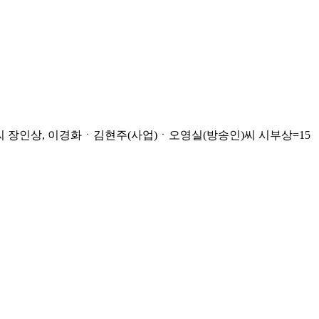
씨 장인상, 이경화ㆍ김현주(사업)ㆍ오영실(방송인)씨 시부상=15