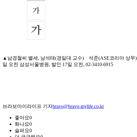
▲남경철씨 별세, 남석태(경일대 교수)ㆍ석준(ASE코리아 상무
일 오전 삼성서울병원, 발인 17일 오전, 02-3410-6915
브라보마이라이프 기자
bravo@bravo-mylife.co.kr
좋아요
0
화나요
0
슬퍼요
0
더 궁금해요
0