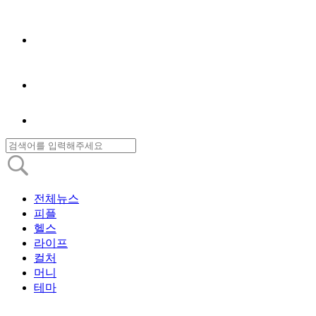
전체뉴스
피플
헬스
라이프
컬처
머니
테마