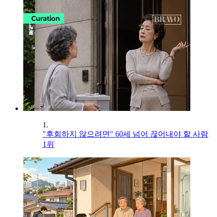
1.
"후회하지 않으려면" 60세 넘어 끊어내야 할 사람
1위