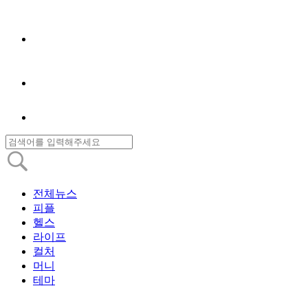
전체뉴스
피플
헬스
라이프
컬처
머니
테마