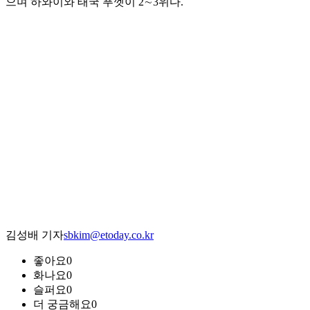
으며 하와이와 태국 푸껫이 2∼3위다.
김성배 기자
sbkim@etoday.co.kr
좋아요
0
화나요
0
슬퍼요
0
더 궁금해요
0