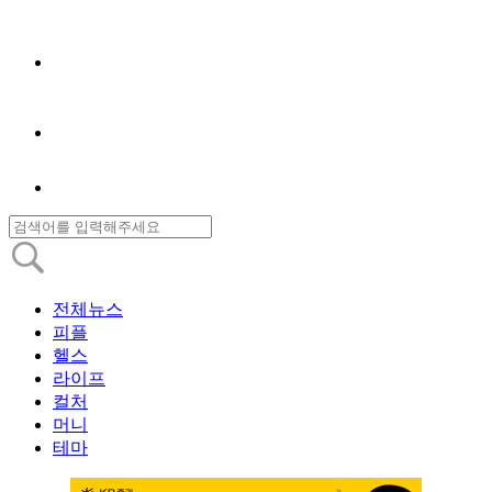
전체뉴스
피플
헬스
라이프
컬처
머니
테마