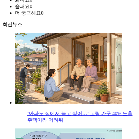
슬퍼요
0
더 궁금해요
0
최신뉴스
‘아파도 집에서 늙고 싶어…’ 고령 가구 40% 노후
주택이라 어려워