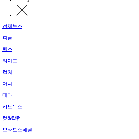
전체뉴스
피플
헬스
라이프
컬처
머니
테마
카드뉴스
컷&칼럼
브라보스페셜