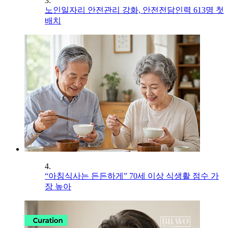
3.
노인일자리 안전관리 강화, 안전전담인력 613명 첫
배치
4.
“아침식사는 든든하게” 70세 이상 식생활 점수 가
장 높아