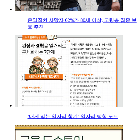
온열질환 사망자 62%가 80세 이상, 고령층 집중 보
호 추진
‘내게 맞는 일자리 찾기’ 일자리 탐험 노트