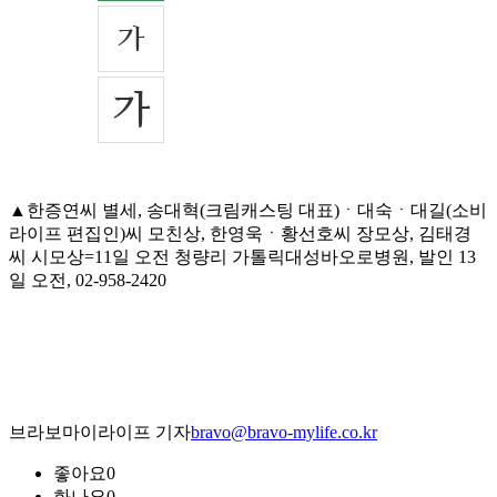
▲한증연씨 별세, 송대혁(크림캐스팅 대표)ㆍ대숙ㆍ대길(소비
라이프 편집인)씨 모친상, 한영욱ㆍ황선호씨 장모상, 김태경
씨 시모상=11일 오전 청량리 가톨릭대성바오로병원, 발인 13
일 오전, 02-958-2420
브라보마이라이프 기자
bravo@bravo-mylife.co.kr
좋아요
0
화나요
0