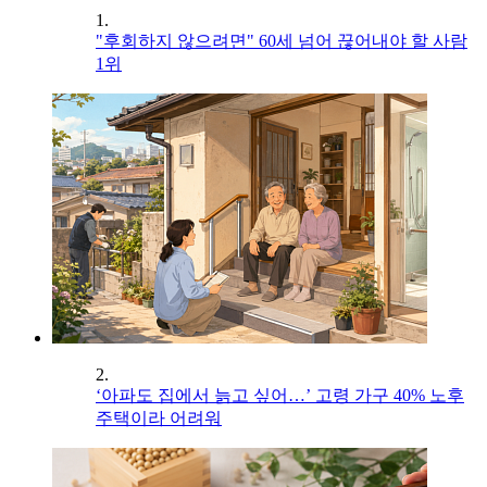
1.
"후회하지 않으려면" 60세 넘어 끊어내야 할 사람
1위
2.
‘아파도 집에서 늙고 싶어…’ 고령 가구 40% 노후
주택이라 어려워