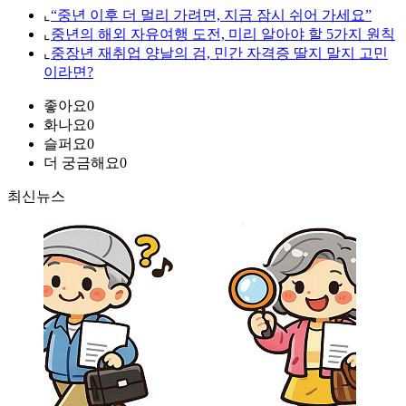
⌞
“중년 이후 더 멀리 가려면, 지금 잠시 쉬어 가세요”
⌞
중년의 해외 자유여행 도전, 미리 알아야 할 5가지 원칙
⌞
중장년 재취업 양날의 검, 민간 자격증 딸지 말지 고민
이라면?
좋아요
0
화나요
0
슬퍼요
0
더 궁금해요
0
최신뉴스