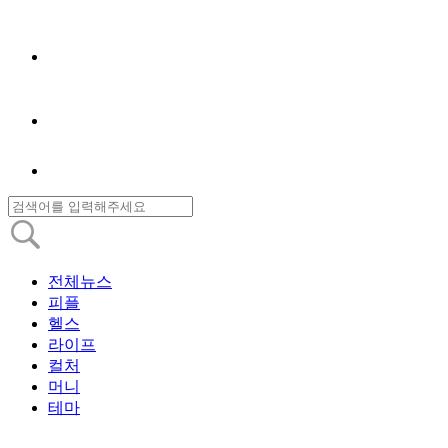
전체뉴스
피플
헬스
라이프
컬처
머니
테마