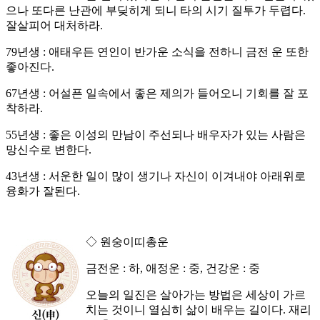
으나 또다른 난관에 부딪히게 되니 타의 시기 질투가 두렵다.
잘살피어 대처하라.
79년생 : 애태우든 연인이 반가운 소식을 전하니 금전 운 또한
좋아진다.
67년생 : 어설픈 일속에서 좋은 제의가 들어오니 기회를 잘 포
착하라.
55년생 : 좋은 이성의 만남이 주선되나 배우자가 있는 사람은
망신수로 변한다.
43년생 : 서운한 일이 많이 생기나 자신이 이겨내야 아래위로
융화가 잘된다.
◇ 원숭이띠총운
금전운 : 하, 애정운 : 중, 건강운 : 중
오늘의 일진은 살아가는 방법은 세상이 가르
치는 것이니 열심히 삶이 배우는 길이다. 재리