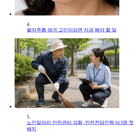
4.
팔자주름 생겨 고민이라면 지금 해야 할 일
5.
노인일자리 안전관리 강화, 안전전담인력 613명 첫
배치