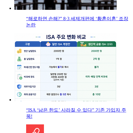
“해로하면 손해?” 8·3 세제개편에 ‘황혼이혼’ 조장
논란
“ISA ‘남은 한도’ 사라질 수 있다” 기존 가입자 주
목!