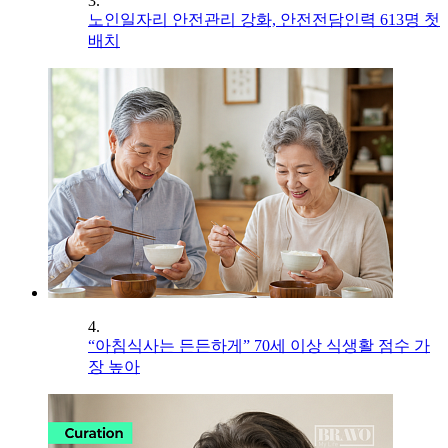
3.
노인일자리 안전관리 강화, 안전전담인력 613명 첫
배치
4.
“아침식사는 든든하게” 70세 이상 식생활 점수 가
장 높아