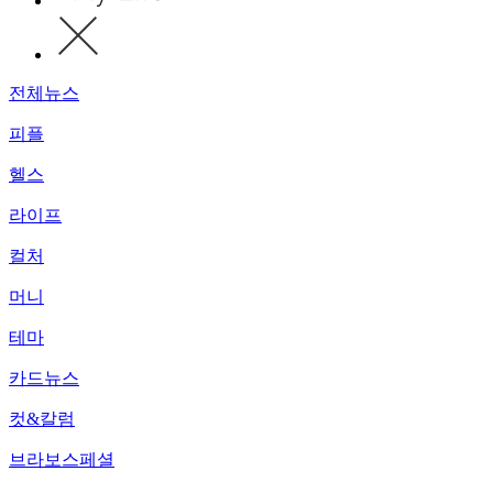
전체뉴스
피플
헬스
라이프
컬처
머니
테마
카드뉴스
컷&칼럼
브라보스페셜