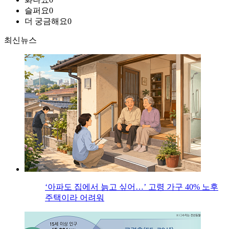
슬퍼요
0
더 궁금해요
0
최신뉴스
‘아파도 집에서 늙고 싶어…’ 고령 가구 40% 노후
주택이라 어려워