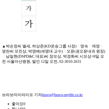
▲박순정씨 별세, 허상준(KD운송그룹 사장)ㆍ영숙ㆍ재영ㆍ
영란씨 모친상, 박영배(세명대 교수)ㆍ오윤(권오윤내과 원장)
ㆍ남일현(DSPD&C 대표)씨 장모상, 박경화씨 시모상=8일 오
전 서울아산병원, 발인 12일 오전, 02-3010-2631
브라보마이라이프 기자
bravo@bravo-mylife.co.kr
좋아요
0
화나요
0