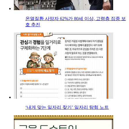
온열질환 사망자 62%가 80세 이상, 고령층 집중 보
호 추진
‘내게 맞는 일자리 찾기’ 일자리 탐험 노트