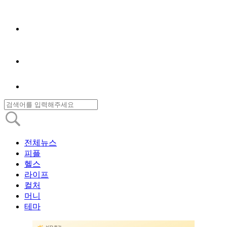
전체뉴스
피플
헬스
라이프
컬처
머니
테마