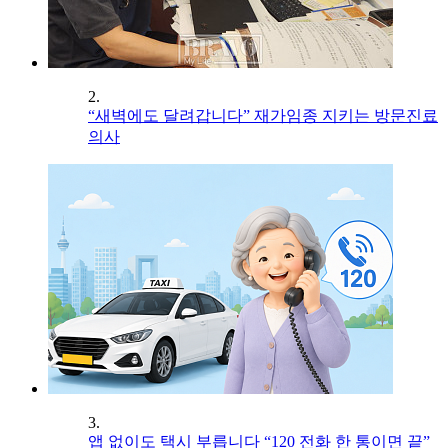
2.
“새벽에도 달려갑니다” 재가임종 지키는 방문진료
의사
3.
앱 없이도 택시 부릅니다 “120 전화 한 통이면 끝”