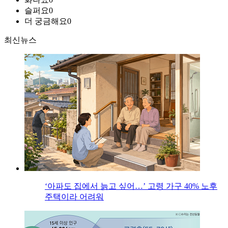
슬퍼요
0
더 궁금해요
0
최신뉴스
‘아파도 집에서 늙고 싶어…’ 고령 가구 40% 노후
주택이라 어려워