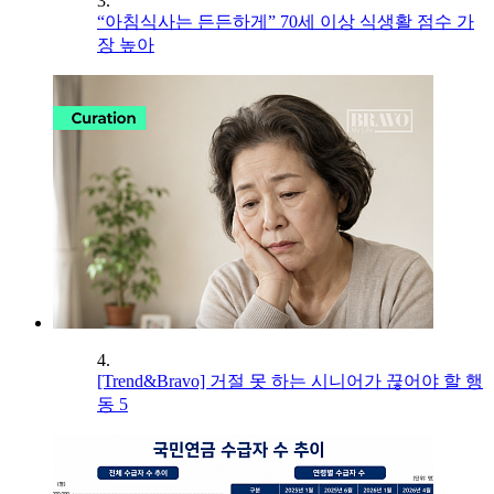
3.
“아침식사는 든든하게” 70세 이상 식생활 점수 가
장 높아
4.
[Trend&Bravo] 거절 못 하는 시니어가 끊어야 할 행
동 5