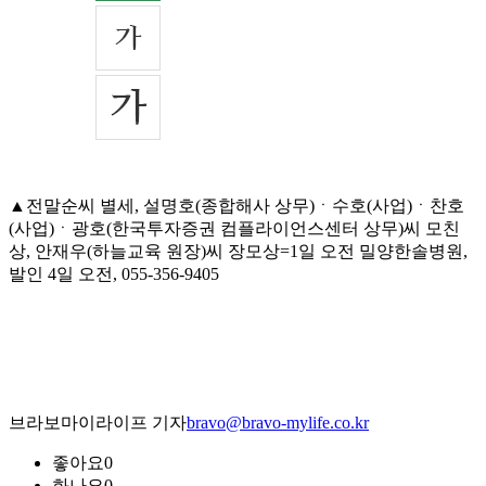
▲전말순씨 별세, 설명호(종합해사 상무)ㆍ수호(사업)ㆍ찬호
(사업)ㆍ광호(한국투자증권 컴플라이언스센터 상무)씨 모친
상, 안재우(하늘교육 원장)씨 장모상=1일 오전 밀양한솔병원,
발인 4일 오전, 055-356-9405
브라보마이라이프 기자
bravo@bravo-mylife.co.kr
좋아요
0
화나요
0