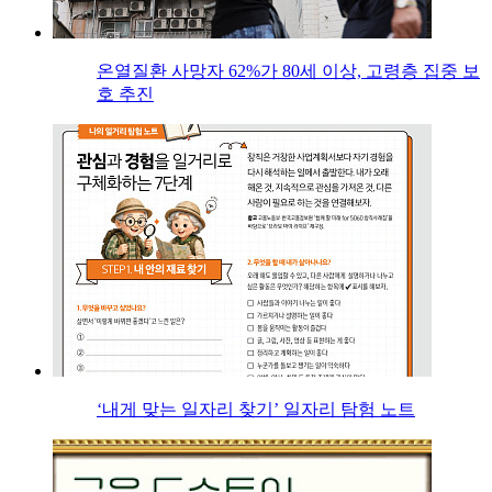
온열질환 사망자 62%가 80세 이상, 고령층 집중 보
호 추진
‘내게 맞는 일자리 찾기’ 일자리 탐험 노트