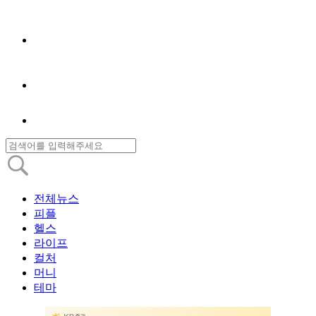
전체뉴스
피플
헬스
라이프
컬처
머니
테마