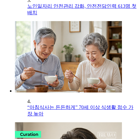
3.
노인일자리 안전관리 강화, 안전전담인력 613명 첫
배치
4.
“아침식사는 든든하게” 70세 이상 식생활 점수 가
장 높아