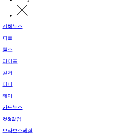
전체뉴스
피플
헬스
라이프
컬처
머니
테마
카드뉴스
컷&칼럼
브라보스페셜