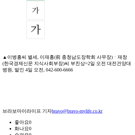
▲이병흥씨 별세, 이재홍(前 충청남도장학회 사무장)ㆍ재창
(한국경제신문 지식사회부장)씨 부친상=2일 오전 대전건양대
병원, 발인 4일 오전, 042-600-6666
브라보마이라이프 기자
bravo@bravo-mylife.co.kr
좋아요
0
화나요
0
슬퍼요
0