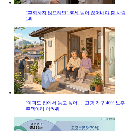
"후회하지 않으려면" 60세 넘어 끊어내야 할 사람
1위
‘아파도 집에서 늙고 싶어…’ 고령 가구 40% 노후
주택이라 어려워