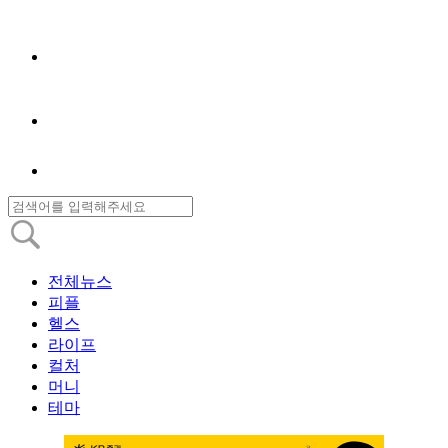
전체뉴스
피플
헬스
라이프
컬처
머니
테마