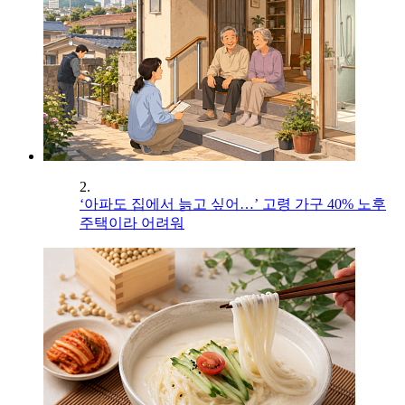
2.
‘아파도 집에서 늙고 싶어…’ 고령 가구 40% 노후
주택이라 어려워