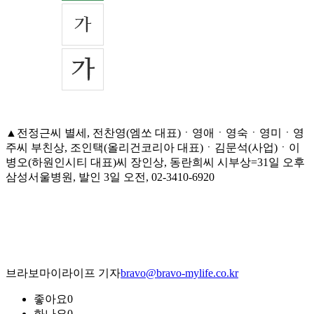
▲전정근씨 별세, 전찬영(엠쏘 대표)ㆍ영애ㆍ영숙ㆍ영미ㆍ영
주씨 부친상, 조인택(올리건코리아 대표)ㆍ김문석(사업)ㆍ이
병오(하원인시티 대표)씨 장인상, 동란희씨 시부상=31일 오후
삼성서울병원, 발인 3일 오전, 02-3410-6920
브라보마이라이프 기자
bravo@bravo-mylife.co.kr
좋아요
0
화나요
0