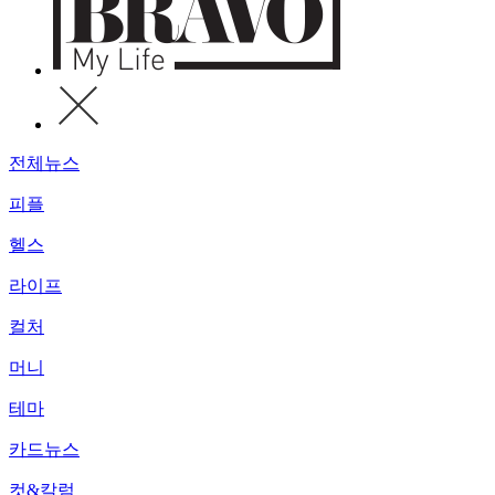
전체뉴스
피플
헬스
라이프
컬처
머니
테마
카드뉴스
컷&칼럼