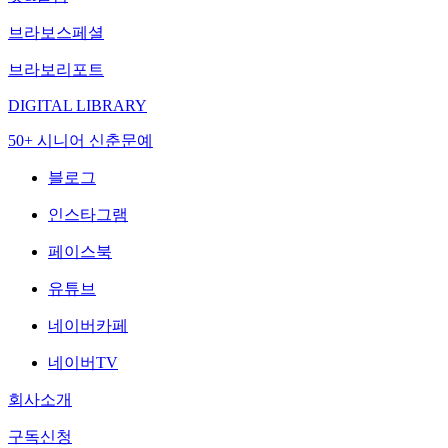
브라보스페셜
브라보리포트
DIGITAL LIBRARY
50+ 시니어 신춘문예
블로그
인스타그램
페이스북
유튜브
네이버카페
네이버TV
회사소개
구독신청