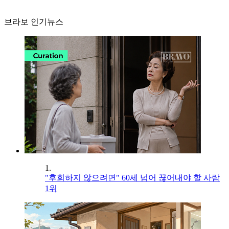
브라보 인기뉴스
1.
"후회하지 않으려면" 60세 넘어 끊어내야 할 사람
1위