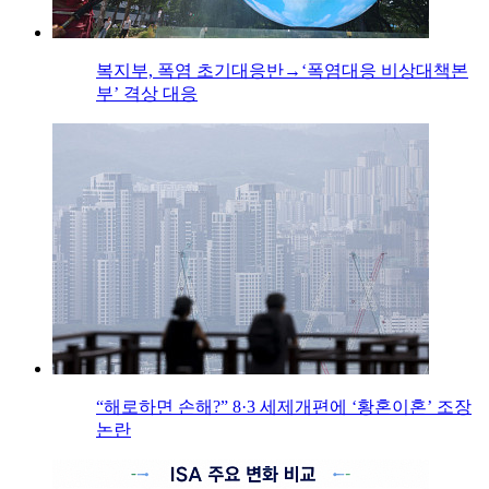
복지부, 폭염 초기대응반→‘폭염대응 비상대책본
부’ 격상 대응
“해로하면 손해?” 8·3 세제개편에 ‘황혼이혼’ 조장
논란