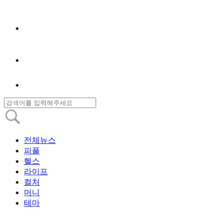
전체뉴스
피플
헬스
라이프
컬처
머니
테마