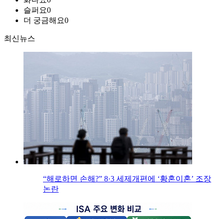
슬퍼요
0
더 궁금해요
0
최신뉴스
“해로하면 손해?” 8·3 세제개편에 ‘황혼이혼’ 조장
논란