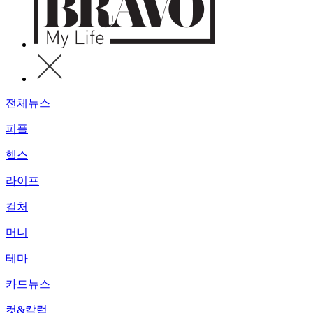
전체뉴스
피플
헬스
라이프
컬처
머니
테마
카드뉴스
컷&칼럼