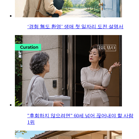
‘경험 無도 환영’ 생애 첫 일자리 도전 설명서
"후회하지 않으려면" 60세 넘어 끊어내야 할 사람
1위