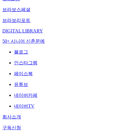
브라보스페셜
브라보리포트
DIGITAL LIBRARY
50+ 시니어 신춘문예
블로그
인스타그램
페이스북
유튜브
네이버카페
네이버TV
회사소개
구독신청