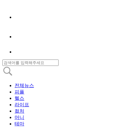
전체뉴스
피플
헬스
라이프
컬처
머니
테마