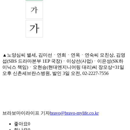
▲노양심씨 별세, 김미선ㆍ연희ㆍ연옥ㆍ연숙씨 모친상, 김영
섭(SBS 드라마본부 1EP 국장)ㆍ이상선(사업)ㆍ이은성(SK하
이닉스 책임)ㆍ오현승(현대엔지니어링 대리)씨 장모상=31일
오후 신촌세브란스병원, 발인 3일 오전, 02-2227-7556
브라보마이라이프 기자
bravo@bravo-mylife.co.kr
좋아요
0
화나요
0