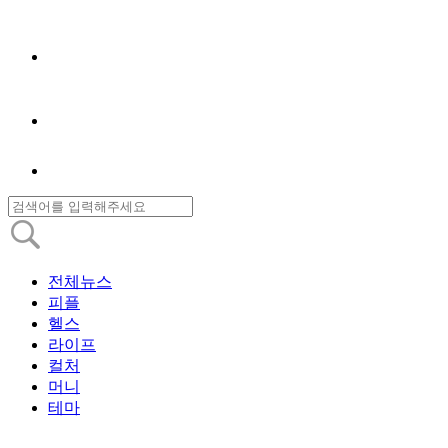
전체뉴스
피플
헬스
라이프
컬처
머니
테마