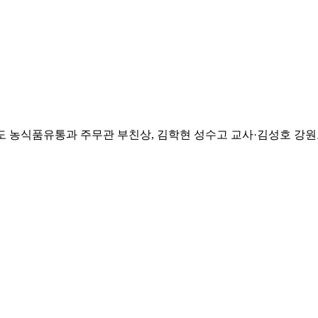
 농식품유통과 주무관 부친상, 김학현 성수고 교사·김성호 강원도