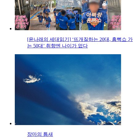
[윤나래의 세대읽기] ‘뜨개질하는 20대, 흠뻑쇼 가
는 50대’ 취향엔 나이가 없다
장마의 틈새