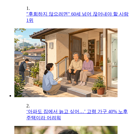
1.
"후회하지 않으려면" 60세 넘어 끊어내야 할 사람
1위
2.
‘아파도 집에서 늙고 싶어…’ 고령 가구 40% 노후
주택이라 어려워