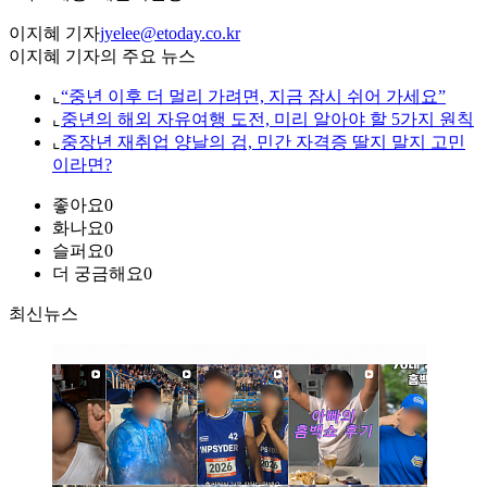
이지혜 기자
jyelee@etoday.co.kr
이지혜 기자의 주요 뉴스
⌞
“중년 이후 더 멀리 가려면, 지금 잠시 쉬어 가세요”
⌞
중년의 해외 자유여행 도전, 미리 알아야 할 5가지 원칙
⌞
중장년 재취업 양날의 검, 민간 자격증 딸지 말지 고민
이라면?
좋아요
0
화나요
0
슬퍼요
0
더 궁금해요
0
최신뉴스