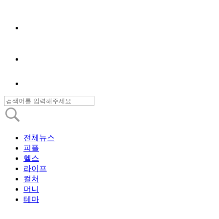
전체뉴스
피플
헬스
라이프
컬처
머니
테마