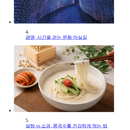
4.
광명, 시간을 걷는 문화 마실길
5.
설탕 vs 소금, 콩국수를 건강하게 먹는 법