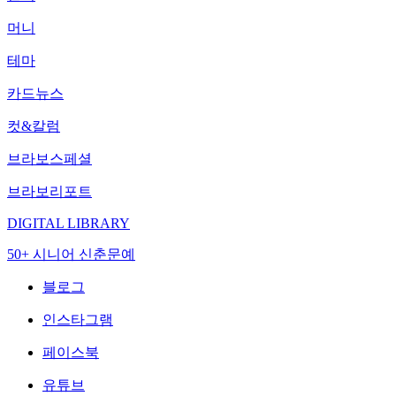
머니
테마
카드뉴스
컷&칼럼
브라보스페셜
브라보리포트
DIGITAL LIBRARY
50+ 시니어 신춘문예
블로그
인스타그램
페이스북
유튜브