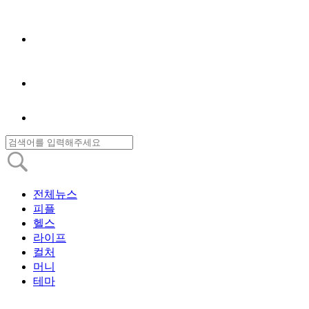
전체뉴스
피플
헬스
라이프
컬처
머니
테마