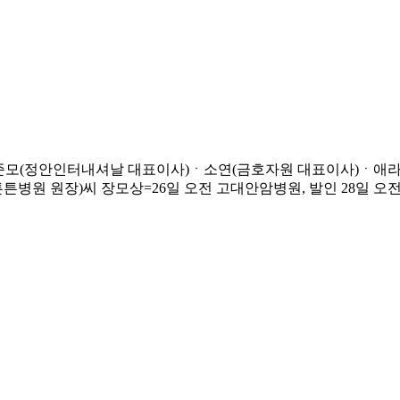
준모(정안인터내셔날 대표이사)ㆍ소연(금호자원 대표이사)ㆍ애라(
원장)씨 장모상=26일 오전 고대안암병원, 발인 28일 오전, 02-