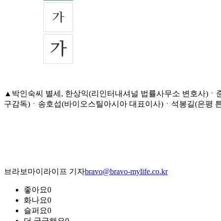
▲박인숙씨 별세, 한상익(리인터내셔널 법률사무소 변호사)ㆍ
구감독)ㆍ송호섭(바이오스틸아시아 대표이사)ㆍ석봉길(은평 튼튼병원 
브라보마이라이프 기자
bravo@bravo-mylife.co.kr
좋아요
0
화나요
0
슬퍼요
0
더 궁금해요
0