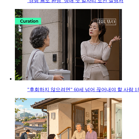
‘경험 無도 환영’ 생애 첫 일자리 도전 설명서
"후회하지 않으려면" 60세 넘어 끊어내야 할 사람 1