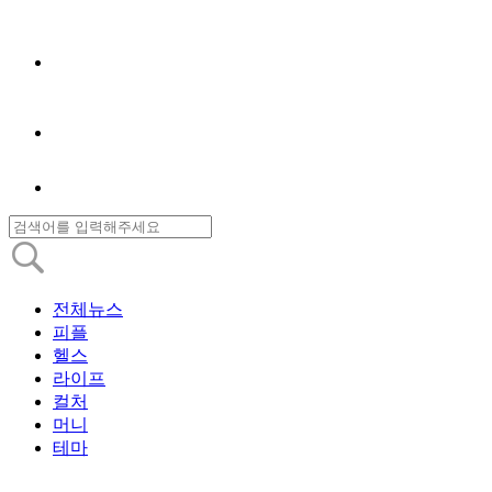
전체뉴스
피플
헬스
라이프
컬처
머니
테마