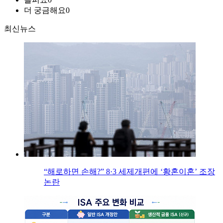
더 궁금해요
0
최신뉴스
“해로하면 손해?” 8·3 세제개편에 ‘황혼이혼’ 조장
논란