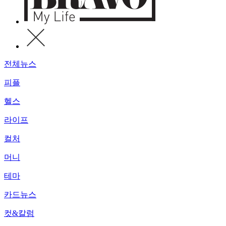
전체뉴스
피플
헬스
라이프
컬처
머니
테마
카드뉴스
컷&칼럼