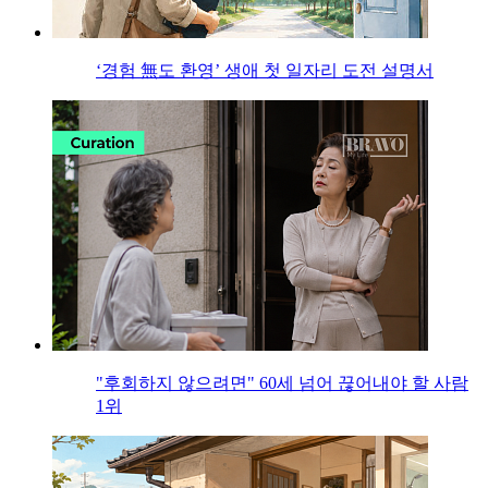
‘경험 無도 환영’ 생애 첫 일자리 도전 설명서
"후회하지 않으려면" 60세 넘어 끊어내야 할 사람
1위