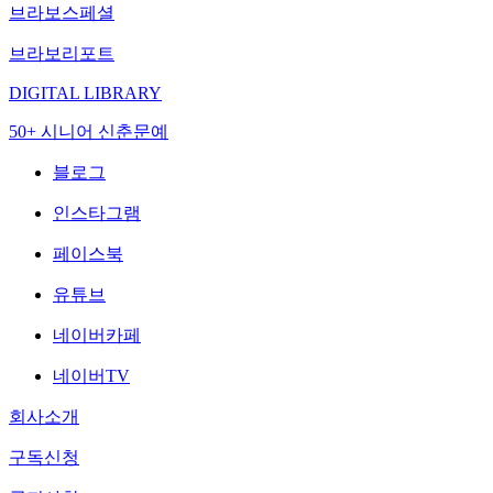
브라보스페셜
브라보리포트
DIGITAL LIBRARY
50+ 시니어 신춘문예
블로그
인스타그램
페이스북
유튜브
네이버카페
네이버TV
회사소개
구독신청