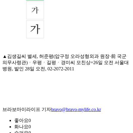
▲김생길씨 별세, 허준평(압구정 오라성형외과 원장·前 국군
의무사령관)ㆍ우평ㆍ길평ㆍ경미씨 모친상=26일 오전 서울대
병원, 발인 28일 오전, 02-2072-2011
브라보마이라이프 기자
bravo@bravo-mylife.co.kr
좋아요
0
화나요
0
슬퍼요
0