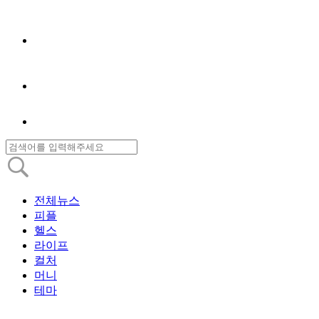
전체뉴스
피플
헬스
라이프
컬처
머니
테마