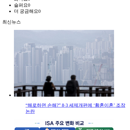
슬퍼요
0
더 궁금해요
0
최신뉴스
“해로하면 손해?” 8·3 세제개편에 ‘황혼이혼’ 조장
논란