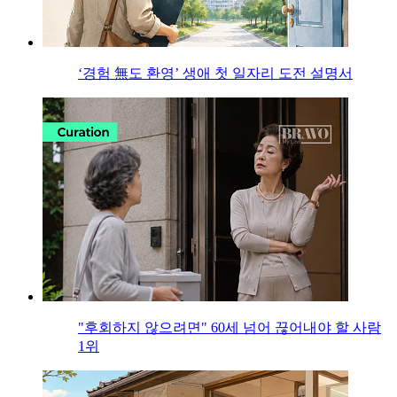
‘경험 無도 환영’ 생애 첫 일자리 도전 설명서
"후회하지 않으려면" 60세 넘어 끊어내야 할 사람
1위