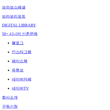
브라보스페셜
브라보리포트
DIGITAL LIBRARY
50+ 시니어 신춘문예
블로그
인스타그램
페이스북
유튜브
네이버카페
네이버TV
회사소개
구독신청