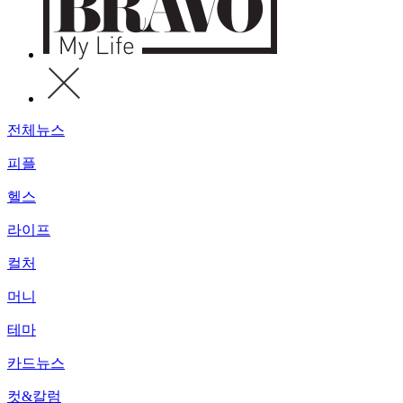
전체뉴스
피플
헬스
라이프
컬처
머니
테마
카드뉴스
컷&칼럼