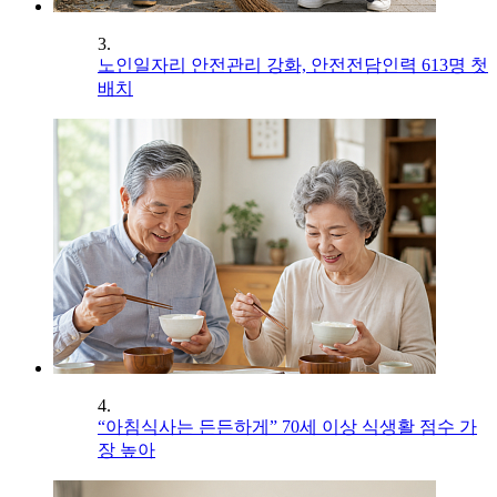
3.
노인일자리 안전관리 강화, 안전전담인력 613명 첫
배치
4.
“아침식사는 든든하게” 70세 이상 식생활 점수 가
장 높아