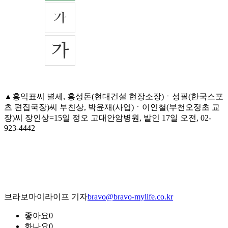
▲홍익표씨 별세, 홍성돈(현대건설 현장소장)ㆍ성필(한국스포
츠 편집국장)씨 부친상, 박윤재(사업)ㆍ이인철(부천오정초 교
장)씨 장인상=15일 정오 고대안암병원, 발인 17일 오전, 02-
923-4442
브라보마이라이프 기자
bravo@bravo-mylife.co.kr
좋아요
0
화나요
0