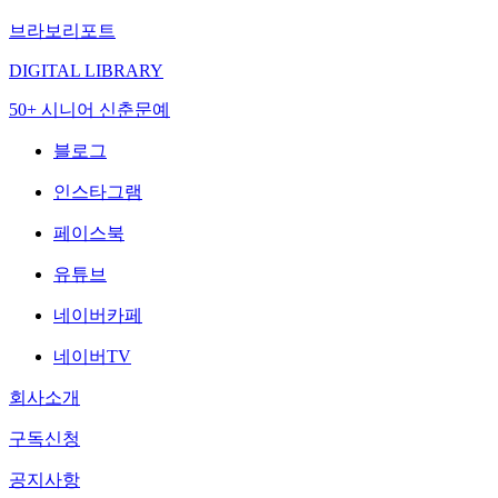
브라보리포트
DIGITAL LIBRARY
50+ 시니어 신춘문예
블로그
인스타그램
페이스북
유튜브
네이버카페
네이버TV
회사소개
구독신청
공지사항