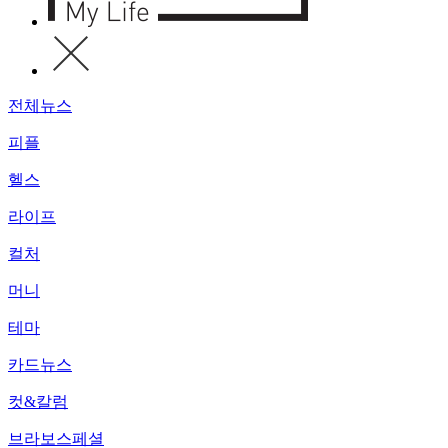
전체뉴스
피플
헬스
라이프
컬처
머니
테마
카드뉴스
컷&칼럼
브라보스페셜