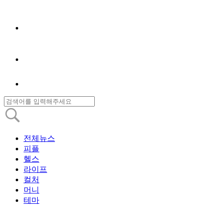
전체뉴스
피플
헬스
라이프
컬처
머니
테마