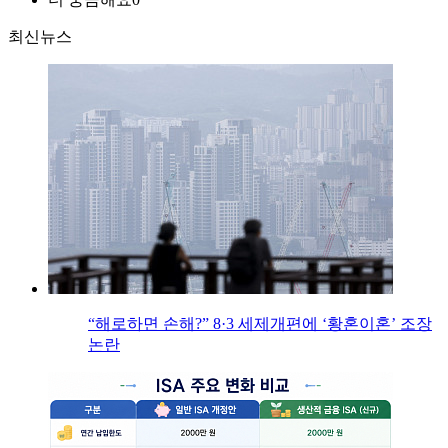
최신뉴스
“해로하면 손해?” 8·3 세제개편에 ‘황혼이혼’ 조장
논란