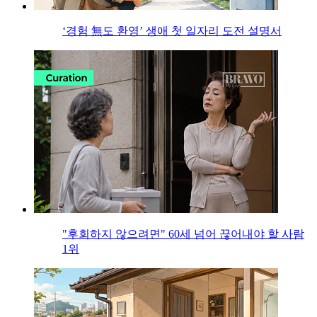
‘경험 無도 환영’ 생애 첫 일자리 도전 설명서
"후회하지 않으려면" 60세 넘어 끊어내야 할 사람
1위