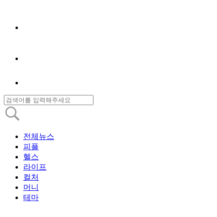
전체뉴스
피플
헬스
라이프
컬처
머니
테마