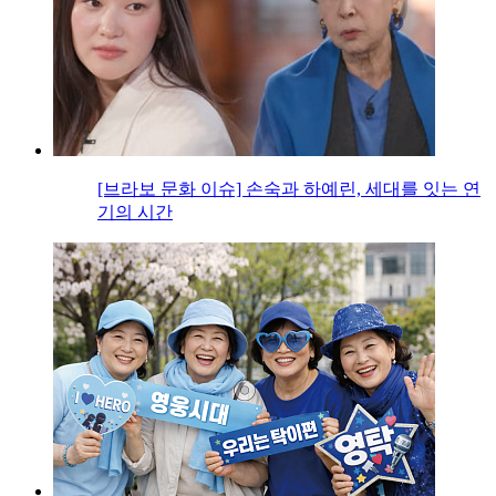
[브라보 문화 이슈] 손숙과 하예린, 세대를 잇는 연
기의 시간