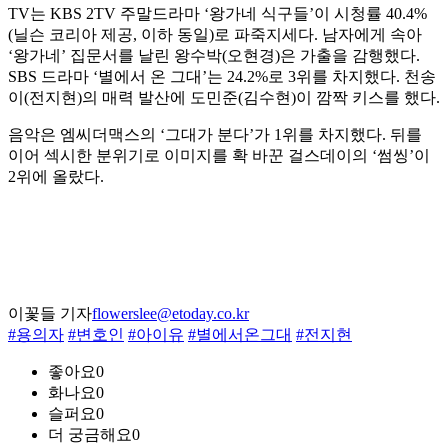
TV는 KBS 2TV 주말드라마 ‘왕가네 식구들’이 시청률 40.4%
(닐슨 코리아 제공, 이하 동일)로 파죽지세다. 남자에게 속아
‘왕가네’ 집문서를 날린 왕수박(오현경)은 가출을 감행했다.
SBS 드라마 ‘별에서 온 그대’는 24.2%로 3위를 차지했다. 천송
이(전지현)의 매력 발산에 도민준(김수현)이 깜짝 키스를 했다.
음악은 엠씨더맥스의 ‘그대가 분다’가 1위를 차지했다. 뒤를
이어 섹시한 분위기로 이미지를 확 바꾼 걸스데이의 ‘썸씽’이
2위에 올랐다.
이꽃들 기자
flowerslee@etoday.co.kr
#용의자
#변호인
#아이유
#별에서온그대
#전지현
좋아요
0
화나요
0
슬퍼요
0
더 궁금해요
0