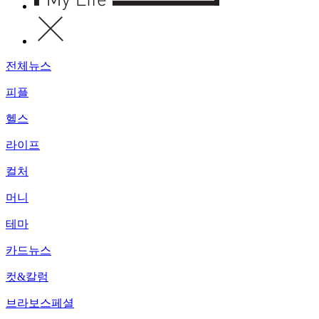
전체뉴스
피플
헬스
라이프
컬처
머니
테마
카드뉴스
컷&칼럼
브라보스페셜