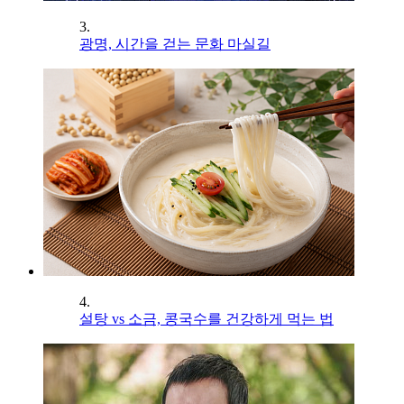
3.
광명, 시간을 걷는 문화 마실길
4.
설탕 vs 소금, 콩국수를 건강하게 먹는 법