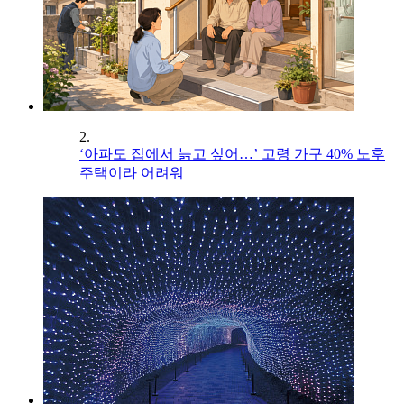
2.
‘아파도 집에서 늙고 싶어…’ 고령 가구 40% 노후
주택이라 어려워