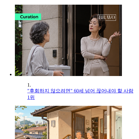
1.
"후회하지 않으려면" 60세 넘어 끊어내야 할 사람
1위