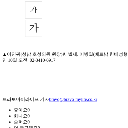
▲이인귀(성남 호성의원 원장)씨 별세, 이병열(베트남 한베성형
인 10일 오전, 02-3410-6917
브라보마이라이프 기자
bravo@bravo-mylife.co.kr
좋아요
0
화나요
0
슬퍼요
0
더 궁금해요
0