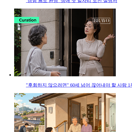
‘경험 無도 환영’ 생애 첫 일자리 도전 설명서
"후회하지 않으려면" 60세 넘어 끊어내야 할 사람 1