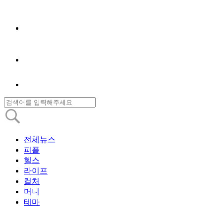
전체뉴스
피플
헬스
라이프
컬처
머니
테마